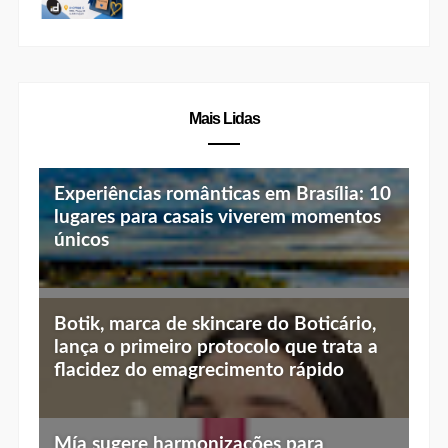
Mais Lidas
Experiências românticas em Brasília: 10
lugares para casais viverem momentos
únicos
Top 10 jantares românticos em Brasília:
Botik, marca de skincare do Boticário,
luz baixa, vista linda e menu especial
lança o primeiro protocolo que trata a
flacidez do emagrecimento rápido
Mía sugere harmonizações para
celebrar o Dia do Chocolate