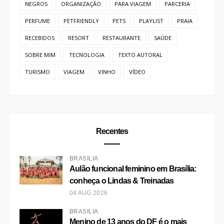
PERFUME
PETFRIENDLY
PETS
PLAYLIST
PRAIA
RECEBIDOS
RESORT
RESTAURANTE
SAÚDE
SOBRE MIM
TECNOLOGIA
TEXTO AUTORAL
TURISMO
VIAGEM
VINHO
VÍDEO
Recentes
BRASÍLIA
Aulão funcional feminino em Brasília:
conheça o Lindas & Treinadas
04 AUG 2026
BRASÍLIA
Menino de 13 anos do DF é o mais
jovem a conquistar prêmio de Melhor