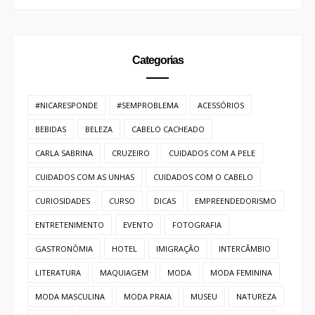
Categorias
#NICARESPONDE
#SEMPROBLEMA
ACESSÓRIOS
BEBIDAS
BELEZA
CABELO CACHEADO
CARLA SABRINA
CRUZEIRO
CUIDADOS COM A PELE
CUIDADOS COM AS UNHAS
CUIDADOS COM O CABELO
CURIOSIDADES
CURSO
DICAS
EMPREENDEDORISMO
ENTRETENIMENTO
EVENTO
FOTOGRAFIA
GASTRONÔMIA
HOTEL
IMIGRAÇÃO
INTERCÂMBIO
LITERATURA
MAQUIAGEM
MODA
MODA FEMININA
MODA MASCULINA
MODA PRAIA
MUSEU
NATUREZA
NEGROS
ORGANIZAÇÃO
PARA VIAGEM
PARCERIA