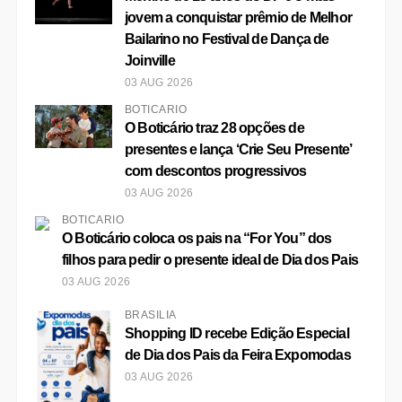
Bailarino no Festival de Dança de
Joinville
03 AUG 2026
BOTICÁRIO
O Boticário traz 28 opções de
presentes e lança ‘Crie Seu Presente’
com descontos progressivos
03 AUG 2026
BOTICÁRIO
O Boticário coloca os pais na “For You” dos
filhos para pedir o presente ideal de Dia dos Pais
03 AUG 2026
BRASÍLIA
Shopping ID recebe Edição Especial
de Dia dos Pais da Feira Expomodas
03 AUG 2026