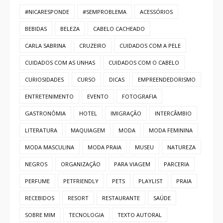
#NICARESPONDE
#SEMPROBLEMA
ACESSÓRIOS
BEBIDAS
BELEZA
CABELO CACHEADO
CARLA SABRINA
CRUZEIRO
CUIDADOS COM A PELE
CUIDADOS COM AS UNHAS
CUIDADOS COM O CABELO
CURIOSIDADES
CURSO
DICAS
EMPREENDEDORISMO
ENTRETENIMENTO
EVENTO
FOTOGRAFIA
GASTRONÔMIA
HOTEL
IMIGRAÇÃO
INTERCÂMBIO
LITERATURA
MAQUIAGEM
MODA
MODA FEMININA
MODA MASCULINA
MODA PRAIA
MUSEU
NATUREZA
NEGROS
ORGANIZAÇÃO
PARA VIAGEM
PARCERIA
PERFUME
PETFRIENDLY
PETS
PLAYLIST
PRAIA
RECEBIDOS
RESORT
RESTAURANTE
SAÚDE
SOBRE MIM
TECNOLOGIA
TEXTO AUTORAL
TURISMO
VIAGEM
VINHO
VÍDEO