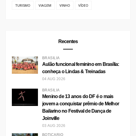
Recentes
BRASÍLIA
Aulão funcional feminino em Brasília:
conheça o Lindas & Treinadas
04 AUG 2026
BRASÍLIA
Menino de 13 anos do DF é o mais
jovem a conquistar prêmio de Melhor
Bailarino no Festival de Dança de
Joinville
03 AUG 2026
BOTICÁRIO
O Boticário traz 28 opções de