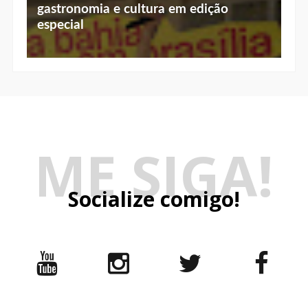
especial
ME SIGA!
Socialize comigo!