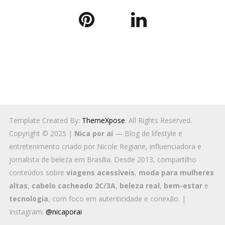
Template Created By:
ThemeXpose
. All Rights Reserved.
Copyright © 2025 |
Nica por aí
— Blog de lifestyle e
entretenimento criado por Nicole Regiane, influenciadora e
jornalista de beleza em Brasília. Desde 2013, compartilho
conteúdos sobre
viagens acessíveis
,
moda para mulheres
altas
,
cabelo cacheado 2C/3A
,
beleza real
,
bem-estar
e
tecnologia
, com foco em autenticidade e conexão. |
Instagram:
@nicaporai
BACK TO TOP