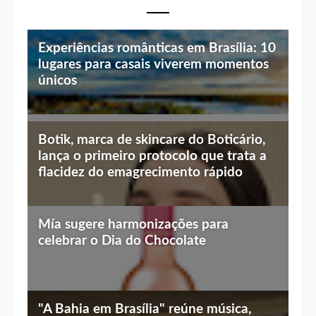
Experiências românticas em Brasília: 10
lugares para casais viverem momentos
únicos
Top 10 jantares românticos em Brasília:
Botik, marca de skincare do Boticário,
luz baixa, vista linda e menu especial
lança o primeiro protocolo que trata a
flacidez do emagrecimento rápido
Mía sugere harmonizações para
celebrar o Dia do Chocolate
"A Bahia em Brasília" reúne música,
gastronomia e cultura em edição