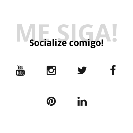
ME SIGA!
Socialize comigo!