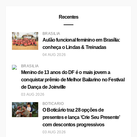
Recentes
BRASÍLIA
Aulão funcional feminino em Brasília:
conheça o Lindas & Treinadas
04 AUG 2026
BRASÍLIA
Menino de 13 anos do DF é o mais jovem a
conquistar prêmio de Melhor Bailarino no Festival
de Dança de Joinville
03 AUG 2026
BOTICÁRIO
O Boticário traz 28 opções de
presentes e lança ‘Crie Seu Presente’
com descontos progressivos
03 AUG 2026