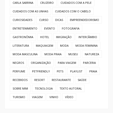
CARLA SABRINA
CRUZEIRO
CUIDADOS COM A PELE
CUIDADOS COM AS UNHAS
CUIDADOS COM O CABELO
CURIOSIDADES
CURSO
DICAS
EMPREENDEDORISMO
ENTRETENIMENTO
EVENTO
FOTOGRAFIA
GASTRONÔMIA
HOTEL
IMIGRAÇÃO
INTERCÂMBIO
LITERATURA
MAQUIAGEM
MODA
MODA FEMININA
MODA MASCULINA
MODA PRAIA
MUSEU
NATUREZA
NEGROS
ORGANIZAÇÃO
PARA VIAGEM
PARCERIA
PERFUME
PETFRIENDLY
PETS
PLAYLIST
PRAIA
RECEBIDOS
RESORT
RESTAURANTE
SAÚDE
SOBRE MIM
TECNOLOGIA
TEXTO AUTORAL
TURISMO
VIAGEM
VINHO
VÍDEO