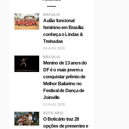
BRASÍLIA
Aulão funcional
feminino em Brasília:
conheça o Lindas &
Treinadas
04 AUG 2026
BRASÍLIA
Menino de 13 anos do
DF é o mais jovem a
conquistar prêmio de
NHO CULTURAL E
Melhor Bailarino no
STIVO NO
Festival de Dança de
NDIT...
Joinville
03 AUG 2026
DESCUBRA O NOVO
PATRIMÔNIO DA
BOTICÁRIO
UNESC...
O Boticário traz 28
opções de presentes e