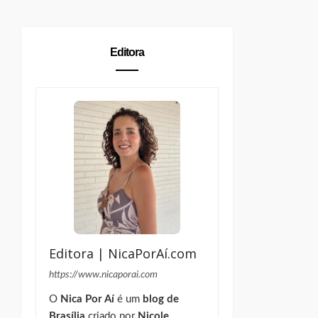
Editora
Editora | NicaPorAí.com
https://www.nicaporai.com
O
Nica Por Aí
é um
blog de
Brasília
criado por
Nicole