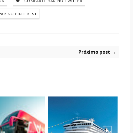
OK
COMPARTILHAR NO TWITTER
VAR NO PINTEREST
Próximo post →
JU
FE
BE