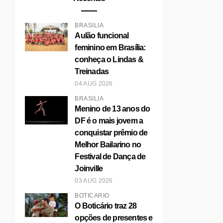
BRASÍLIA
Aulão funcional
feminino em Brasília:
conheça o Lindas &
Treinadas
04 AUG 2026
BRASÍLIA
Menino de 13 anos do
DF é o mais jovem a
conquistar prêmio de
Melhor Bailarino no
Festival de Dança de
Joinville
03 AUG 2026
BOTICÁRIO
O Boticário traz 28
opções de presentes e