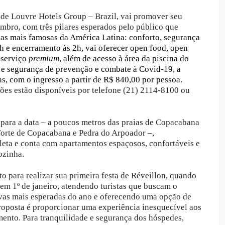
ede Louvre Hotels Group – Brazil, vai promover seu
mbro, com três pilares esperados pelo público que
as mais famosas da América Latina: conforto, segurança
1h e encerramento às 2h, vai oferecer open food, open
e serviço
premium
, além de acesso à área da piscina do
e e segurança de prevenção e combate à Covid-19, a
, com o ingresso a partir de R$ 840,00 por pessoa.
ões estão disponíveis por telefone (21) 2114-8100 ou
 para a data – a poucos metros das praias de Copacabana
 Forte de Copacabana e Pedra do Arpoador –,
eta e conta com apartamentos espaçosos, confortáveis e
cozinha.
o para realizar sua primeira festa de Réveillon, quando
em 1º de janeiro, atendendo turistas que buscam o
ivas mais esperadas do ano e oferecendo uma opção de
roposta é proporcionar uma experiência inesquecível aos
ento. Para tranquilidade e segurança dos hóspedes,