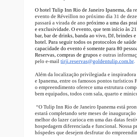
O hotel Tulip Inn Rio de Janeiro Ipanema, da
r
evento de Réveillon no próximo dia 31 de deze
passará a virada de ano
próximo a uma das prai
e exclusividade. O evento, que tem início às 2
bar, bar de drinks, banda ao vivo, DJ, brindes 
hotel. Para seguir todos os protocolos de saúd
capacidade do evento é somente para 80 pessoas
Reservas, compras de grupos
e outras informaç
pelo e-mail
tirji.reservas@goldentu
lip.com.br
.
Além da localização privilegiada e inspiradora
e Ipanema, entre os famosos pontos turísticos
o empreendimento oferece uma estrutura compl
bem equipados, todos com sala, quarto e mini
“O Tulip Inn Rio de Janeiro Ipanema está pront
estará completando sete meses de inauguração 
melhor do lazer carioca em uma das datas fest
hospedagem diferenciada e funcional. Nossa p
hóspedes que desejem desfrutar do empreendim