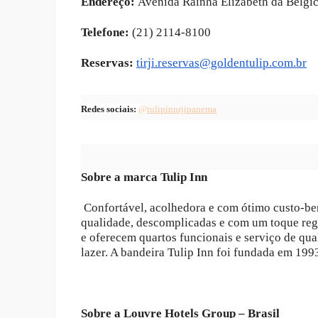
Endereço:
Avenida Rainha Elizabeth da Bélgic
Telefone:
(21) 2114-8100
Reservas:
tirji.reservas@golde
ntulip.com.br
Redes sociais:
@
tulipinnrjipanema
Sobre a marca Tulip Inn
Confortável, acolhedora e com ótimo custo-ben
qualidade, descomplicadas e com um toque regi
e oferecem quartos funcionais e serviço de qu
lazer. A bandeira Tulip Inn foi fundada em 1993
Sobre a Louvre Hotels Group – Brasil