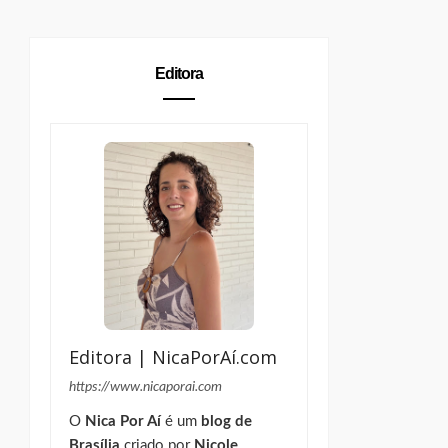
Editora
Editora | NicaPorAí.com
https://www.nicaporai.com
O
Nica Por Aí
é um
blog de
Brasília
criado por
Nicole