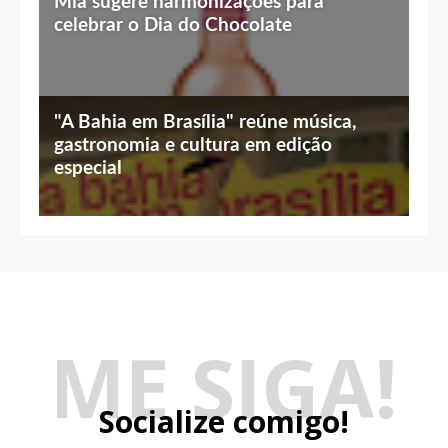
Mía sugere harmonizações para
celebrar o Dia do Chocolate
"A Bahia em Brasília" reúne música,
gastronomia e cultura em edição
especial
ME SIGA!
Socialize comigo!