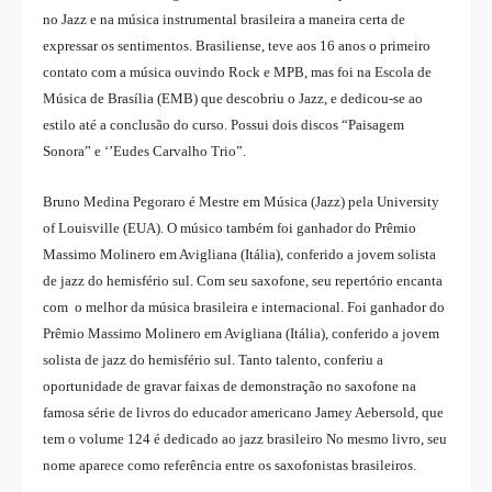
no Jazz e na música instrumental brasileira a maneira certa de
expressar os sentimentos. Brasiliense, teve aos 16 anos o primeiro
contato com a música ouvindo Rock e MPB, mas foi na Escola de
Música de Brasília (EMB) que descobriu o Jazz, e dedicou-se ao
estilo até a conclusão do curso. Possui dois discos “Paisagem
Sonora” e ‘’Eudes Carvalho Trio”.
Bruno Medina Pegoraro é Mestre em Música (Jazz) pela University
of Louisville (EUA). O músico também foi ganhador do Prêmio
Massimo Molinero em Avigliana (Itália), conferido a jovem solista
de jazz do hemisfério sul. Com seu saxofone, seu repertório encanta
com o melhor da música brasileira e internacional. Foi ganhador do
Prêmio Massimo Molinero em Avigliana (Itália), conferido a jovem
solista de jazz do hemisfério sul. Tanto talento, conferiu a
oportunidade de gravar faixas de demonstração no saxofone na
famosa série de livros do educador americano Jamey Aebersold, que
tem o volume 124 é dedicado ao jazz brasileiro No mesmo livro, seu
nome aparece como referência entre os saxofonistas brasileiros.