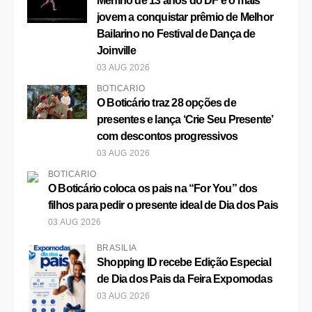
Menino de 13 anos do DF é o mais
jovem a conquistar prêmio de Melhor
Bailarino no Festival de Dança de
Joinville
03 AUG 2026
BOTICÁRIO
O Boticário traz 28 opções de
presentes e lança ‘Crie Seu Presente’
com descontos progressivos
03 AUG 2026
BOTICÁRIO
O Boticário coloca os pais na “For You” dos
filhos para pedir o presente ideal de Dia dos Pais
03 AUG 2026
BRASÍLIA
Shopping ID recebe Edição Especial
de Dia dos Pais da Feira Expomodas
03 AUG 2026