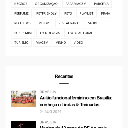
NEGROS
ORGANIZAÇÃO
PARA VIAGEM
PARCERIA
PERFUME
PETFRIENDLY
PETS
PLAYLIST
PRAIA
RECEBIDOS
RESORT
RESTAURANTE
SAÚDE
SOBRE MIM
TECNOLOGIA
TEXTO AUTORAL
TURISMO
VIAGEM
VINHO
VÍDEO
Recentes
BRASÍLIA
Aulão funcional feminino em Brasília:
conheça o Lindas & Treinadas
04 AUG 2026
BRASÍLIA