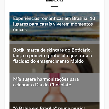
Mais Lidas
Experiências românticas em Brasília: 10
lugares para casais viverem momentos
únicos
Top 10 jantares românticos em Brasília:
Botik, marca de skincare do Boticário,
luz baixa, vista linda e menu especial
lança o primeiro protocolo que trata a
flacidez do emagrecimento rápido
Mía sugere harmonizações para
celebrar o Dia do Chocolate
"A Bahia em Brasília" reúne música,