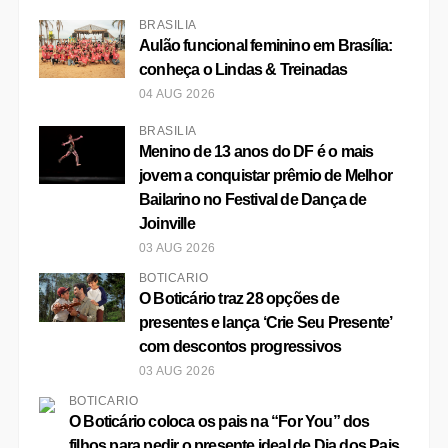
BRASÍLIA
Aulão funcional feminino em Brasília:
conheça o Lindas & Treinadas
04 AUG 2026
BRASÍLIA
Menino de 13 anos do DF é o mais
jovem a conquistar prêmio de Melhor
Bailarino no Festival de Dança de
Joinville
03 AUG 2026
BOTICÁRIO
O Boticário traz 28 opções de
presentes e lança ‘Crie Seu Presente’
com descontos progressivos
03 AUG 2026
BOTICÁRIO
O Boticário coloca os pais na “For You” dos
filhos para pedir o presente ideal de Dia dos Pais