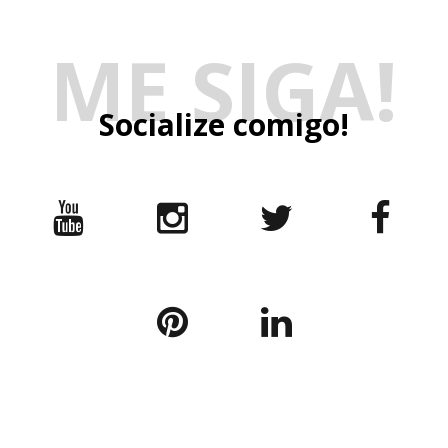
ME SIGA!
Socialize comigo!