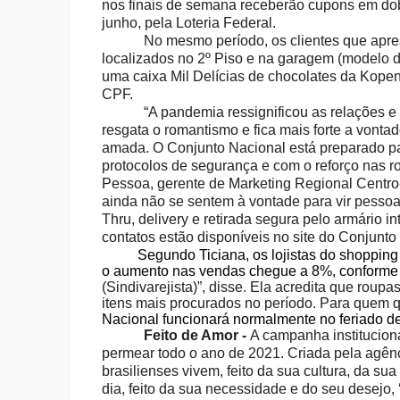
nos finais de semana receberão cupons em dobr
junho, pela Loteria Federal.
No mesmo período, os clientes que apre
localizados no 2º Piso e na garagem (modelo dr
uma caixa Mil Delícias de chocolates da Kope
CPF.
“A pandemia ressignificou as relações
resgata o romantismo e fica mais forte a vont
amada. O Conjunto Nacional está preparado pa
protocolos de segurança e com o reforço nas r
Pessoa, gerente de Marketing Regional Centro
ainda não se sentem à vontade para vir pesso
Thru, delivery e retirada segura pelo armário int
contatos estão disponíveis no site do Conjunto 
Segundo Ticiana, os lojistas do shopping est
o aumento nas vendas chegue a 8%, conforme
(Sindivarejista)”, disse. Ela acredita que roup
itens mais procurados no período. Para quem q
Nacional funcionará normalmente no feriado de
Feito de Amor -
A campanha institucion
permear todo o ano de 2021. Criada pela agênci
brasilienses vivem, feito da sua cultura, da sua 
dia, feito da sua necessidade e do seu desejo, 