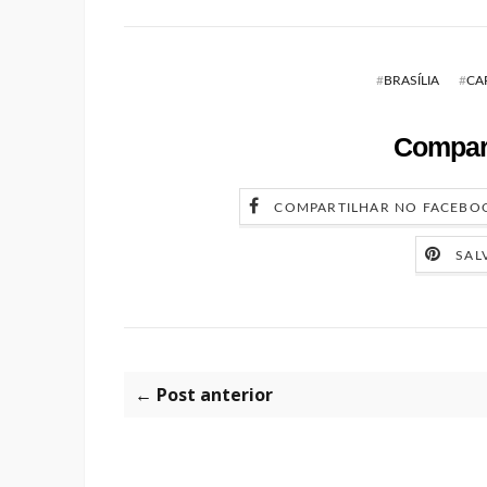
#
BRASÍLIA
#
CA
Compart
COMPARTILHAR NO FACEBO
SAL
← Post anterior