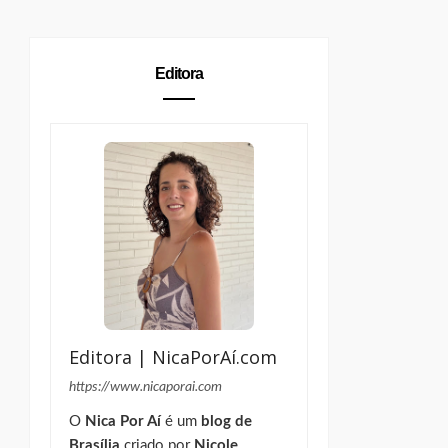
Editora
Editora | NicaPorAí.com
https://www.nicaporai.com
O
Nica Por Aí
é um
blog de
Brasília
criado por
Nicole