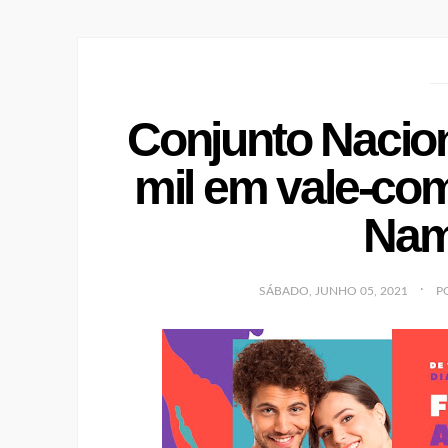
Conjunto Nacion
mil em vale-co
Nam
SÁBADO, JUNHO 05, 2021
P