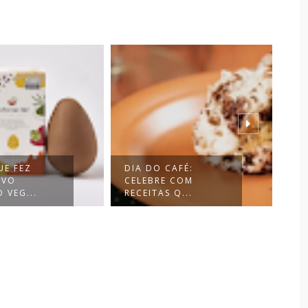
UE FEZ
DIA DO CAFÉ:
RE
OVO
CELEBRE COM
DE
 VEG...
RECEITAS Q...
SA