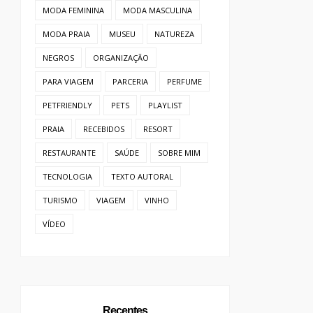
MODA FEMININA
MODA MASCULINA
MODA PRAIA
MUSEU
NATUREZA
NEGROS
ORGANIZAÇÃO
PARA VIAGEM
PARCERIA
PERFUME
PETFRIENDLY
PETS
PLAYLIST
PRAIA
RECEBIDOS
RESORT
RESTAURANTE
SAÚDE
SOBRE MIM
CEITAS VEGANAS
CASA DO CUKI:
TECNOLOGIA
TEXTO AUTORAL
 PÁSCOA:
DOCES NATALINOS E
BORES...
COO...
TURISMO
VIAGEM
VINHO
VÍDEO
Recentes