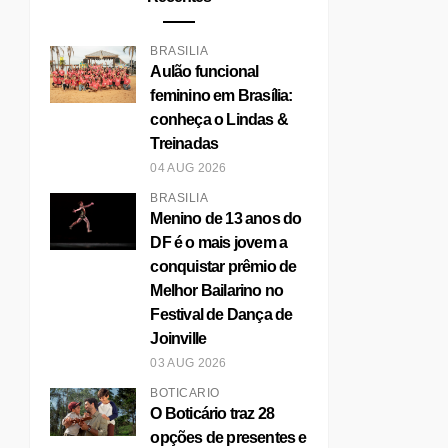
BRASÍLIA
Aulão funcional
feminino em Brasília:
conheça o Lindas &
Treinadas
04 AUG 2026
BRASÍLIA
Menino de 13 anos do
DF é o mais jovem a
conquistar prêmio de
Melhor Bailarino no
Festival de Dança de
Joinville
03 AUG 2026
BOTICÁRIO
O Boticário traz 28
opções de presentes e