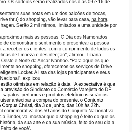
o. Os sorteios serão realizados nos dias 09 e 16 de
sentarem suas notas em um dos balcões de trocas,
ive thru) do shopping, vão levar para casa,
na hora
,
nhagen. Serão 2 mil mimos, limitados a uma unidade por
 e aproximou mais as pessoas. O Dia dos Namorados
ade de demonstrar o sentimento e presentear a pessoa
ra receber os clientes, com o cumprimento de todos os
otinas de limpeza e desinfecção”,
afirmou Ticiana
-Oeste e Norte da Ancar Ivanhoe. “Para aqueles que
almente ao shopping, oferecemos os serviços de Drive
eligente Locker. A lista das lojas participantes e seus
Nacional”, explicou.
ão otimistas em relação à data. “A expectativa é que
 a previsão
do Sindicato do Comércio Varejista do DF
as, sapatos, perfumes e produtos eletrônicos serão os
uiser antecipar a compra do presente, o
Conjunto
 Corpus Christi, dia 3 de junho, das 10h às 22h
.
al comemorativa dos 50 anos do Conjunto Nacional vai
a Binder, vai mostrar que o shopping é feito do que os
história, da sua arte e da sua música, feito do seu dia a
‘Feito de você’.