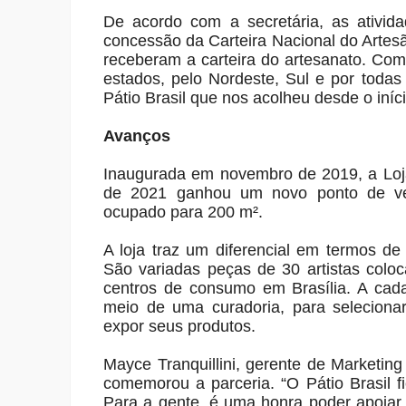
De acordo com a secretária, as ativi
concessão da Carteira Nacional do Artesã
receberam a carteira do artesanato. Com 
estados, pelo Nordeste, Sul e por todas
Pátio Brasil que nos acolheu desde o iníci
Avanços
Inaugurada em novembro de 2019, a Loja
de 2021 ganhou um novo ponto de ve
ocupado para 200 m².
A loja traz um diferencial em termos d
São variadas peças de 30 artistas colo
centros de consumo em Brasília. A cada
meio de uma curadoria, para seleciona
expor seus produtos.
Mayce Tranquillini, gerente de Marketin
comemorou a parceria. “O Pátio Brasil fi
Para a gente, é uma honra poder apoiar e