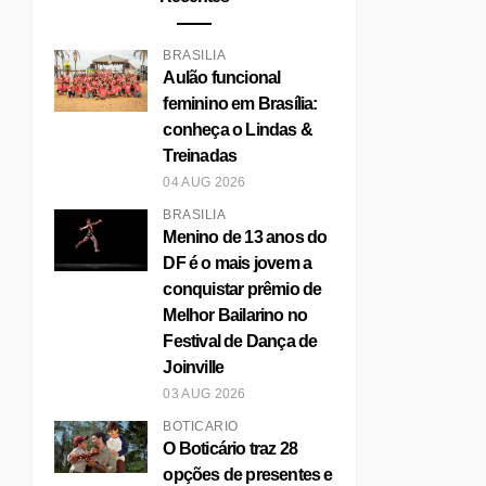
BRASÍLIA
Aulão funcional
feminino em Brasília:
conheça o Lindas &
Treinadas
04 AUG 2026
BRASÍLIA
Menino de 13 anos do
DF é o mais jovem a
conquistar prêmio de
Melhor Bailarino no
Festival de Dança de
Joinville
03 AUG 2026
BOTICÁRIO
O Boticário traz 28
opções de presentes e