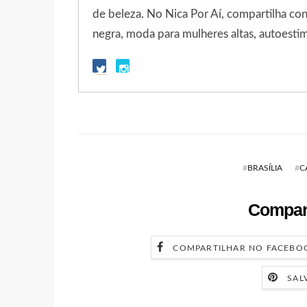
de beleza. No Nica Por Aí, compartilha c
negra, moda para mulheres altas, autoestim
#
BRASÍLIA
#
C
Compart
COMPARTILHAR NO FACEBO
SAL