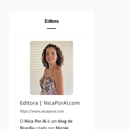
Editora
Editora | NicaPorAí.com
https://www.nicaporai.com
O
Nica Por Aí
é um
blog de
Brasília
criado por
Nicole