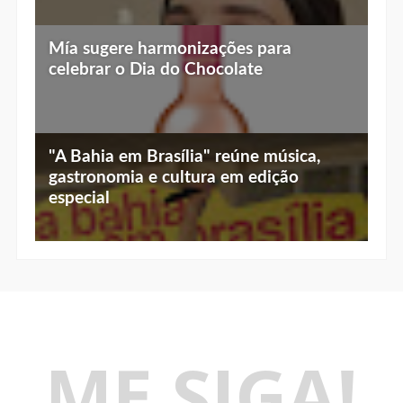
Top 10 jantares românticos em Brasília:
Botik, marca de skincare do Boticário,
luz baixa, vista linda e menu especial
lança o primeiro protocolo que trata a
flacidez do emagrecimento rápido
Mía sugere harmonizações para
celebrar o Dia do Chocolate
"A Bahia em Brasília" reúne música,
gastronomia e cultura em edição
especial