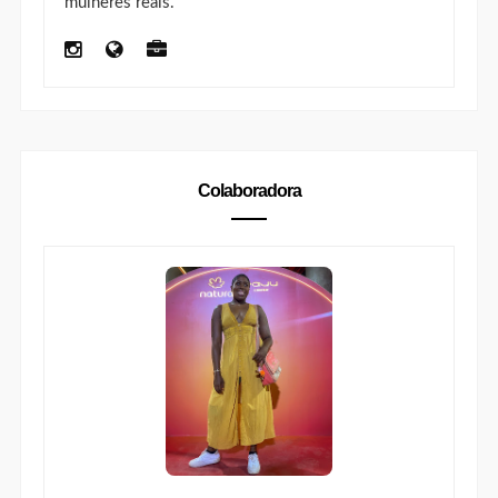
Nicole Regiane
. Influenciadora em Brasília e
blogueira desde 2013, Nicole produz conteúdo de
lifestyle
,
beleza
,
moda
,
viagem
, gastronomia,
cafés, restaurantes e experiências no Distrito
Federal para marcas que querem se conectar com
mulheres reais.
Colaboradora