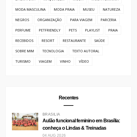
CURIOSIDADES
CURSO
DICAS
EMPREENDEDORISMO
ENTRETENIMENTO
EVENTO
FOTOGRAFIA
GASTRONÔMIA
HOTEL
IMIGRAÇÃO
INTERCÂMBIO
LITERATURA
MAQUIAGEM
MODA
MODA FEMININA
MODA MASCULINA
MODA PRAIA
MUSEU
NATUREZA
NEGROS
ORGANIZAÇÃO
PARA VIAGEM
PARCERIA
PERFUME
PETFRIENDLY
PETS
PLAYLIST
PRAIA
RECEBIDOS
RESORT
RESTAURANTE
SAÚDE
SOBRE MIM
TECNOLOGIA
TEXTO AUTORAL
TURISMO
VIAGEM
VINHO
VÍDEO
Recentes