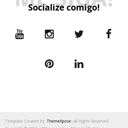
ME SIGA!
Socialize comigo!