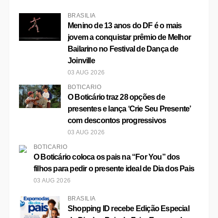
BRASÍLIA
Aulão funcional feminino em Brasília:
conheça o Lindas & Treinadas
04 AUG 2026
BRASÍLIA
Menino de 13 anos do DF é o mais
jovem a conquistar prêmio de Melhor
Bailarino no Festival de Dança de
Joinville
03 AUG 2026
BOTICÁRIO
O Boticário traz 28 opções de
presentes e lança ‘Crie Seu Presente’
com descontos progressivos
03 AUG 2026
BOTICÁRIO
O Boticário coloca os pais na “For You” dos