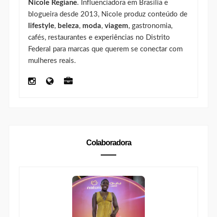
Colaboradora
Colaboradora | Carla Sabrina
https://www.nicaporai.com/search/label/Carla%20Sabrin
a
Carla Sabrina
é profissional de
Relações Públicas
,