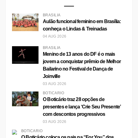
Joinville
03 AUG 2026
BOTICÁRIO
O Boticário traz 28 opções de
presentes e lança ‘Crie Seu Presente’
com descontos progressivos
03 AUG 2026
BOTICÁRIO
O Boticário coloca os pais na “For You” dos
filhos para pedir o presente ideal de Dia dos Pais
03 AUG 2026
BRASÍLIA
Shopping ID recebe Edição Especial
de Dia dos Pais da Feira Expomodas
03 AUG 2026