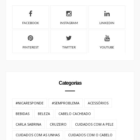
Categorias
#NICARESPONDE
#SEMPROBLEMA
ACESSÓRIOS
BEBIDAS
BELEZA
CABELO CACHEADO
CARLA SABRINA
CRUZEIRO
CUIDADOS COM A PELE
CUIDADOS COM AS UNHAS
CUIDADOS COM O CABELO
CURIOSIDADES
CURSO
DICAS
EMPREENDEDORISMO
ENTRETENIMENTO
EVENTO
FOTOGRAFIA
GASTRONÔMIA
HOTEL
IMIGRAÇÃO
INTERCÂMBIO
LITERATURA
MAQUIAGEM
MODA
MODA FEMININA
MODA MASCULINA
MODA PRAIA
MUSEU
NATUREZA
NEGROS
ORGANIZAÇÃO
PARA VIAGEM
PARCERIA
PERFUME
PETFRIENDLY
PETS
PLAYLIST
PRAIA