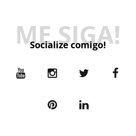
Template Created By:
ThemeXpose
. All Rights Reserved.
Copyright © 2025 |
Nica por aí
— Blog de lifestyle e
entretenimento criado por Nicole Regiane, influenciadora e
jornalista de beleza em Brasília. Desde 2013, compartilho
conteúdos sobre
viagens acessíveis
,
moda para mulheres