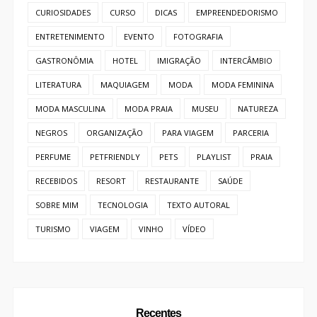
RECEBIDOS
RESORT
RESTAURANTE
SAÚDE
SOBRE MIM
TECNOLOGIA
TEXTO AUTORAL
TURISMO
VIAGEM
VINHO
VÍDEO
Recentes
BRASÍLIA
Aulão funcional feminino em Brasília:
conheça o Lindas & Treinadas
04 AUG 2026
BRASÍLIA
Menino de 13 anos do DF é o mais
jovem a conquistar prêmio de Melhor
Bailarino no Festival de Dança de