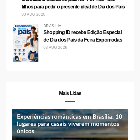
Mais Lidas
Experiências românticas em Brasília: 10
lugares para casais viverem momentos
únicos
Top 10 jantares românticos em Brasília:
Botik, marca de skincare do Boticário,
luz baixa, vista linda e menu especial
lança o primeiro protocolo que trata a
flacidez do emagrecimento rápido
Mía sugere harmonizações para
celebrar o Dia do Chocolate