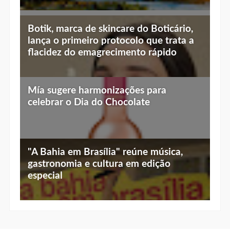
"A Bahia em Brasília" reúne música,
gastronomia e cultura em edição
especial
ME SIGA!
Socialize comigo!