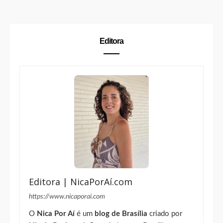
Editora | NicaPorAí.com
https://www.nicaporai.com
O
Nica Por Aí
é um
blog de Brasília
criado por
Nicole Regiane
. Influenciadora em Brasília e
blogueira desde 2013, Nicole produz conteúdo de
lifestyle
,
beleza
,
moda
,
viagem
, gastronomia,
cafés, restaurantes e experiências no Distrito
Federal para marcas que querem se conectar com
mulheres reais.