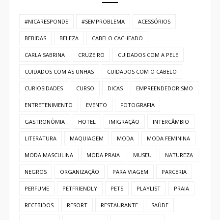
#NICARESPONDE
#SEMPROBLEMA
ACESSÓRIOS
BEBIDAS
BELEZA
CABELO CACHEADO
CARLA SABRINA
CRUZEIRO
CUIDADOS COM A PELE
CUIDADOS COM AS UNHAS
CUIDADOS COM O CABELO
CURIOSIDADES
CURSO
DICAS
EMPREENDEDORISMO
ENTRETENIMENTO
EVENTO
FOTOGRAFIA
GASTRONÔMIA
HOTEL
IMIGRAÇÃO
INTERCÂMBIO
LITERATURA
MAQUIAGEM
MODA
MODA FEMININA
MODA MASCULINA
MODA PRAIA
MUSEU
NATUREZA
NEGROS
ORGANIZAÇÃO
PARA VIAGEM
PARCERIA
PERFUME
PETFRIENDLY
PETS
PLAYLIST
PRAIA
RECEBIDOS
RESORT
RESTAURANTE
SAÚDE