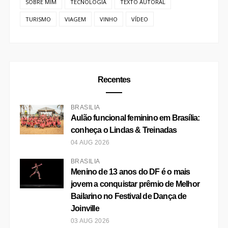
SOBRE MIM
TECNOLOGIA
TEXTO AUTORAL
TURISMO
VIAGEM
VINHO
VÍDEO
Recentes
BRASÍLIA
Aulão funcional feminino em Brasília:
conheça o Lindas & Treinadas
04 AUG 2026
BRASÍLIA
Menino de 13 anos do DF é o mais
jovem a conquistar prêmio de Melhor
Bailarino no Festival de Dança de
Joinville
03 AUG 2026