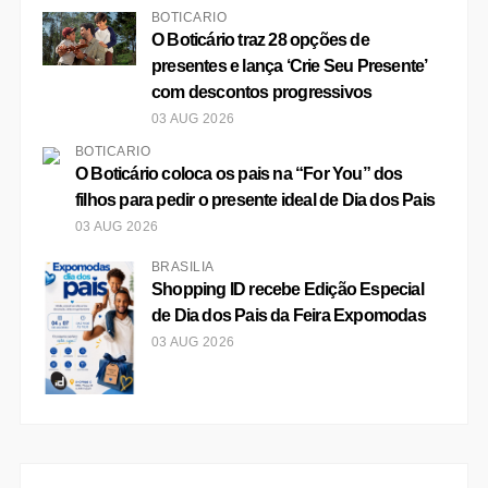
BOTICÁRIO
O Boticário traz 28 opções de
presentes e lança ‘Crie Seu Presente’
com descontos progressivos
03 AUG 2026
BOTICÁRIO
O Boticário coloca os pais na “For You” dos
filhos para pedir o presente ideal de Dia dos Pais
03 AUG 2026
BRASÍLIA
Shopping ID recebe Edição Especial
de Dia dos Pais da Feira Expomodas
03 AUG 2026