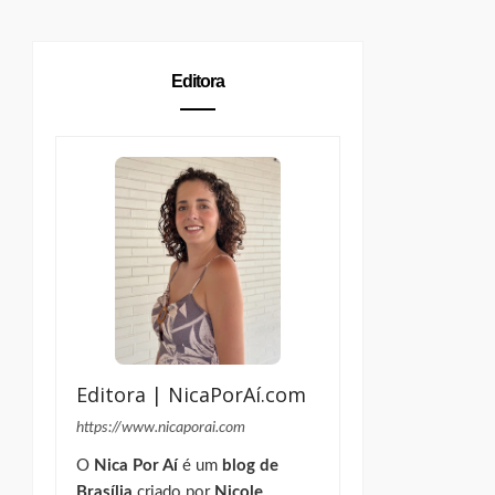
Editora
Editora | NicaPorAí.com
https://www.nicaporai.com
O
Nica Por Aí
é um
blog de
Brasília
criado por
Nicole