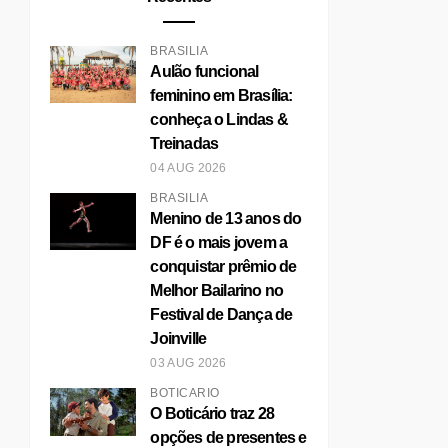
BRASÍLIA
Aulão funcional
feminino em Brasília:
conheça o Lindas &
Treinadas
04 AUG 2026
BRASÍLIA
Menino de 13 anos do
DF é o mais jovem a
conquistar prêmio de
Melhor Bailarino no
Festival de Dança de
Joinville
03 AUG 2026
BOTICÁRIO
O Boticário traz 28
opções de presentes e