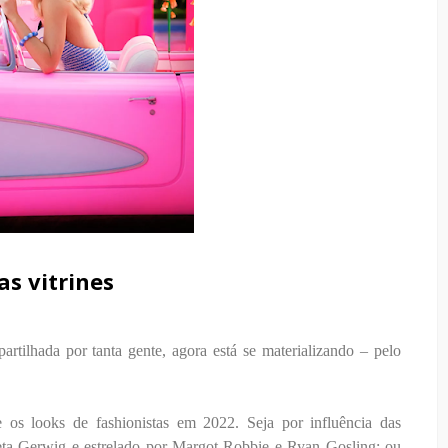
s vitrines
tilhada por tanta gente, agora está se materializando – pelo
e os looks de fashionistas em 2022. Seja por influência das
Greta Gerwig e estrelado por Margot Robbie e Ryan Gosling; ou