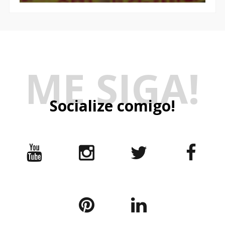
ME SIGA!
Socialize comigo!