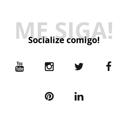
ME SIGA!
Socialize comigo!