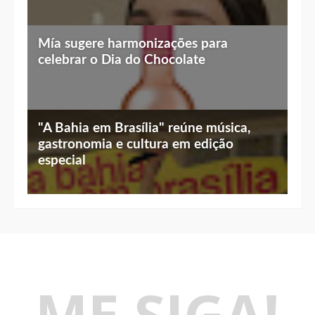
Top 10 jantares românticos em Brasília:
Botik, marca de skincare do Boticário,
luz baixa, vista linda e menu especial
lança o primeiro protocolo que trata a
flacidez do emagrecimento rápido
Mía sugere harmonizações para
celebrar o Dia do Chocolate
"A Bahia em Brasília" reúne música,
gastronomia e cultura em edição
especial