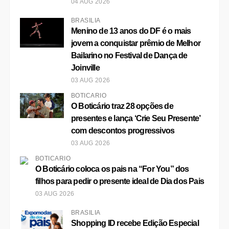
BRASÍLIA
Aulão funcional feminino em Brasília:
conheça o Lindas & Treinadas
04 AUG 2026
BRASÍLIA
Menino de 13 anos do DF é o mais
jovem a conquistar prêmio de Melhor
Bailarino no Festival de Dança de
Joinville
03 AUG 2026
BOTICÁRIO
O Boticário traz 28 opções de
presentes e lança ‘Crie Seu Presente’
com descontos progressivos
03 AUG 2026
BOTICÁRIO
O Boticário coloca os pais na “For You” dos
filhos para pedir o presente ideal de Dia dos Pais