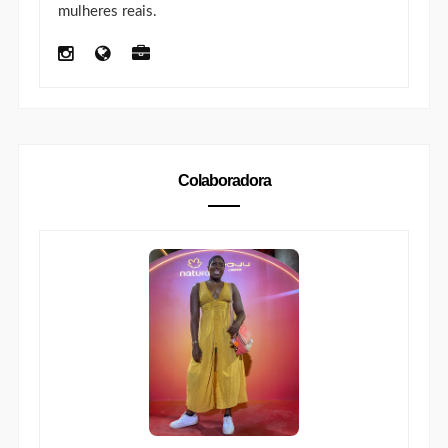
blogueira desde 2013, Nicole produz conteúdo de
lifestyle
,
beleza
,
moda
,
viagem
, gastronomia,
cafés, restaurantes e experiências no Distrito
Federal para marcas que querem se conectar com
mulheres reais.
Colaboradora