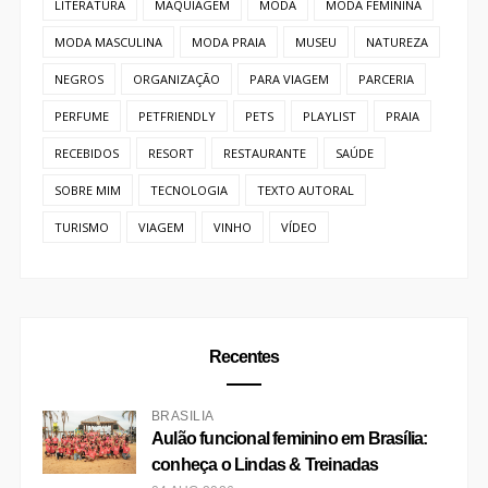
ENTRETENIMENTO
EVENTO
FOTOGRAFIA
GASTRONÔMIA
HOTEL
IMIGRAÇÃO
INTERCÂMBIO
LITERATURA
MAQUIAGEM
MODA
MODA FEMININA
MODA MASCULINA
MODA PRAIA
MUSEU
NATUREZA
NEGROS
ORGANIZAÇÃO
PARA VIAGEM
PARCERIA
PERFUME
PETFRIENDLY
PETS
PLAYLIST
PRAIA
RECEBIDOS
RESORT
RESTAURANTE
SAÚDE
SOBRE MIM
TECNOLOGIA
TEXTO AUTORAL
TURISMO
VIAGEM
VINHO
VÍDEO
Recentes