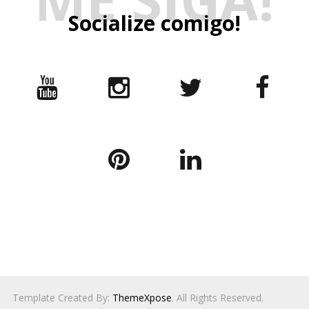
ME SIGA!
Socialize comigo!