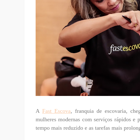
A
Fast Escova
, franquia de escovaria, che
mulheres modernas com serviços rápidos e p
tempo mais reduzido e as tarefas mais prolon