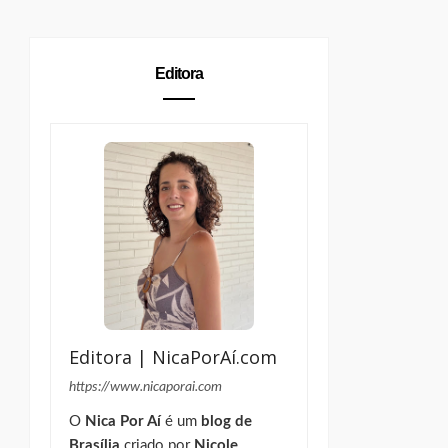
Editora
Editora | NicaPorAí.com
https://www.nicaporai.com
O
Nica Por Aí
é um
blog de
Brasília
criado por
Nicole