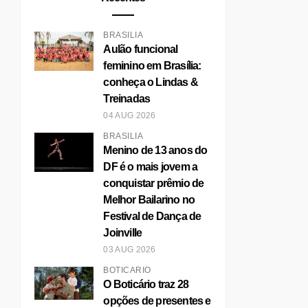
BRASÍLIA
Aulão funcional
feminino em Brasília:
conheça o Lindas &
Treinadas
04 AUG 2026
BRASÍLIA
Menino de 13 anos do
DF é o mais jovem a
conquistar prêmio de
Melhor Bailarino no
Festival de Dança de
Joinville
03 AUG 2026
BOTICÁRIO
O Boticário traz 28
opções de presentes e