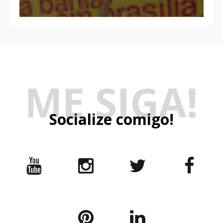
ME SIGA!
Socialize comigo!