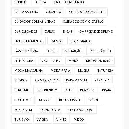
BEBIDAS
BELEZA
CABELO CACHEADO
CARLA SABRINA
CRUZEIRO
CUIDADOS COM A PELE
CUIDADOS COM AS UNHAS
CUIDADOS COM O CABELO
CURIOSIDADES
CURSO
DICAS
EMPREENDEDORISMO
ENTRETENIMENTO
EVENTO
FOTOGRAFIA
GASTRONÔMIA
HOTEL
IMIGRAÇÃO
INTERCÂMBIO
LITERATURA
MAQUIAGEM
MODA
MODA FEMININA
MODA MASCULINA
MODA PRAIA
MUSEU
NATUREZA
NEGROS
ORGANIZAÇÃO
PARA VIAGEM
PARCERIA
PERFUME
PETFRIENDLY
PETS
PLAYLIST
PRAIA
RECEBIDOS
RESORT
RESTAURANTE
SAÚDE
SOBRE MIM
TECNOLOGIA
TEXTO AUTORAL
TURISMO
VIAGEM
VINHO
VÍDEO