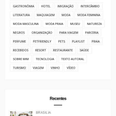
GASTRONÔMIA
HOTEL
IMIGRAÇÃO
INTERCÂMBIO
LITERATURA
MAQUIAGEM
MODA
MODA FEMININA
MODA MASCULINA
MODA PRAIA
MUSEU
NATUREZA
NEGROS
ORGANIZAÇÃO
PARA VIAGEM
PARCERIA
PERFUME
PETFRIENDLY
PETS
PLAYLIST
PRAIA
RECEBIDOS
RESORT
RESTAURANTE
SAÚDE
SOBRE MIM
TECNOLOGIA
TEXTO AUTORAL
TURISMO
VIAGEM
VINHO
VÍDEO
Recentes
BRASÍLIA