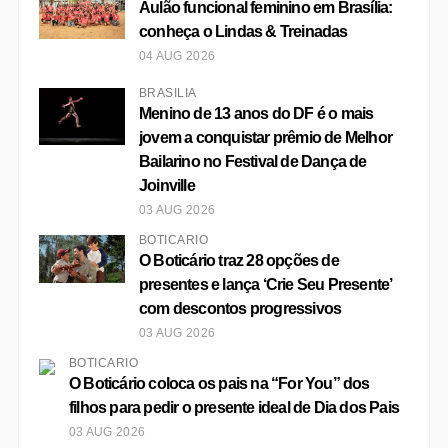
Aulão funcional feminino em Brasília:
conheça o Lindas & Treinadas
04 AUG 2026
BRASÍLIA
Menino de 13 anos do DF é o mais
jovem a conquistar prêmio de Melhor
Bailarino no Festival de Dança de
Joinville
03 AUG 2026
BOTICÁRIO
O Boticário traz 28 opções de
presentes e lança ‘Crie Seu Presente’
com descontos progressivos
03 AUG 2026
BOTICÁRIO
O Boticário coloca os pais na “For You” dos
filhos para pedir o presente ideal de Dia dos Pais
03 AUG 2026