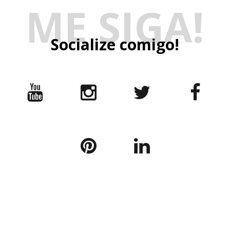
ME SIGA!
Socialize comigo!