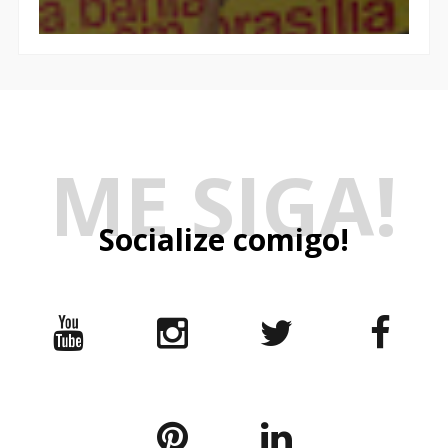
ME SIGA!
Socialize comigo!