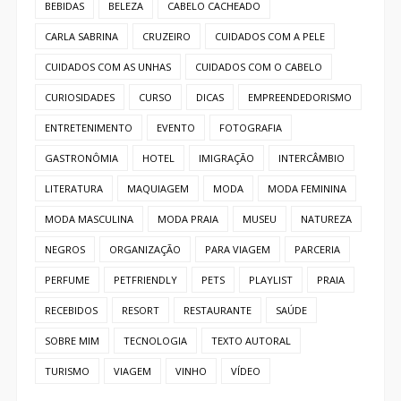
BEBIDAS
BELEZA
CABELO CACHEADO
CARLA SABRINA
CRUZEIRO
CUIDADOS COM A PELE
CUIDADOS COM AS UNHAS
CUIDADOS COM O CABELO
CURIOSIDADES
CURSO
DICAS
EMPREENDEDORISMO
ENTRETENIMENTO
EVENTO
FOTOGRAFIA
GASTRONÔMIA
HOTEL
IMIGRAÇÃO
INTERCÂMBIO
LITERATURA
MAQUIAGEM
MODA
MODA FEMININA
MODA MASCULINA
MODA PRAIA
MUSEU
NATUREZA
NEGROS
ORGANIZAÇÃO
PARA VIAGEM
PARCERIA
PERFUME
PETFRIENDLY
PETS
PLAYLIST
PRAIA
RECEBIDOS
RESORT
RESTAURANTE
SAÚDE
SOBRE MIM
TECNOLOGIA
TEXTO AUTORAL
TURISMO
VIAGEM
VINHO
VÍDEO