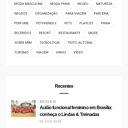
MODA MASCULINA
MODA PRAIA
MUSEU
NATUREZA
NEGROS
ORGANIZAÇÃO
PARA VIAGEM
PARCERIA
PERFUME
PETFRIENDLY
PETS
PLAYLIST
PRAIA
RECEBIDOS
RESORT
RESTAURANTE
SAÚDE
SOBRE MIM
TECNOLOGIA
TEXTO AUTORAL
TURISMO
VIAGEM
VINHO
VÍDEO
Recentes
BRASÍLIA
Aulão funcional feminino em Brasília:
conheça o Lindas & Treinadas
04 AUG 2026