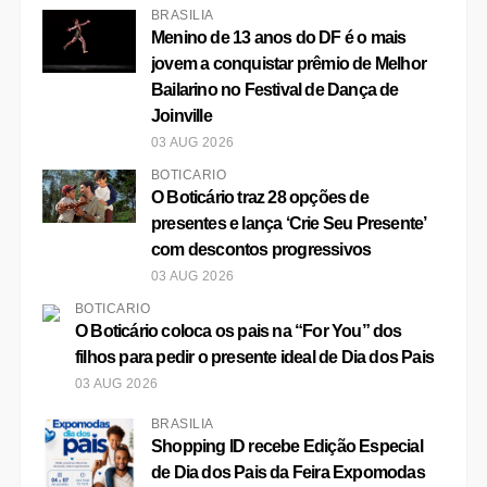
BRASÍLIA
Menino de 13 anos do DF é o mais
jovem a conquistar prêmio de Melhor
Bailarino no Festival de Dança de
Joinville
03 AUG 2026
BOTICÁRIO
O Boticário traz 28 opções de
presentes e lança ‘Crie Seu Presente’
com descontos progressivos
03 AUG 2026
BOTICÁRIO
O Boticário coloca os pais na “For You” dos
filhos para pedir o presente ideal de Dia dos Pais
03 AUG 2026
BRASÍLIA
Shopping ID recebe Edição Especial
de Dia dos Pais da Feira Expomodas