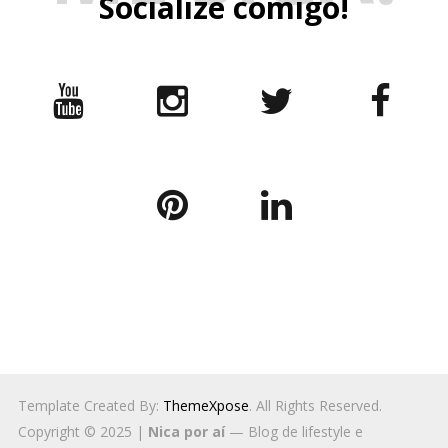
Socialize comigo!
Template Created By:
ThemeXpose
. All Rights Reserved.
Copyright © 2025 |
Nica por aí
— Blog de lifestyle e