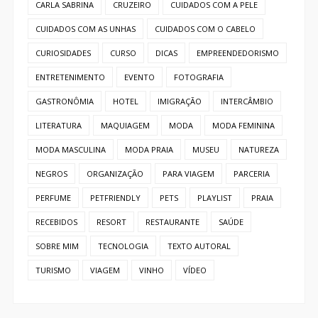
LITERATURA
MAQUIAGEM
MODA
MODA FEMININA
MODA MASCULINA
MODA PRAIA
MUSEU
NATUREZA
NEGROS
ORGANIZAÇÃO
PARA VIAGEM
PARCERIA
PERFUME
PETFRIENDLY
PETS
PLAYLIST
PRAIA
RECEBIDOS
RESORT
RESTAURANTE
SAÚDE
SOBRE MIM
TECNOLOGIA
TEXTO AUTORAL
TURISMO
VIAGEM
VINHO
VÍDEO
Recentes
BRASÍLIA
Aulão funcional feminino em Brasília:
conheça o Lindas & Treinadas