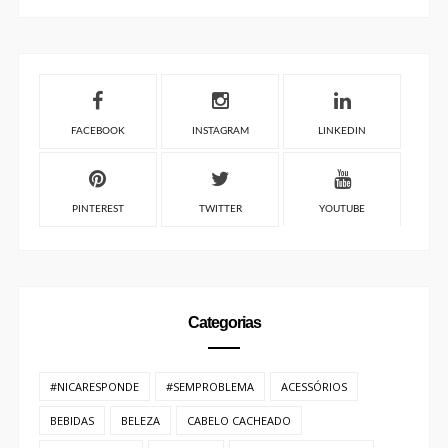
PINTEREST
TWITTER
YOUTUBE
Categorias
#NICARESPONDE
#SEMPROBLEMA
ACESSÓRIOS
BEBIDAS
BELEZA
CABELO CACHEADO
CARLA SABRINA
CRUZEIRO
CUIDADOS COM A PELE
CUIDADOS COM AS UNHAS
CUIDADOS COM O CABELO
CURIOSIDADES
CURSO
DICAS
EMPREENDEDORISMO
ENTRETENIMENTO
EVENTO
FOTOGRAFIA
GASTRONÔMIA
HOTEL
IMIGRAÇÃO
INTERCÂMBIO