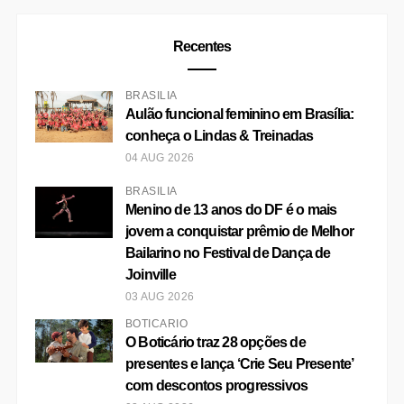
04 AUG 2026
BRASÍLIA
Menino de 13 anos do DF é o mais
jovem a conquistar prêmio de Melhor
Bailarino no Festival de Dança de
Joinville
03 AUG 2026
BOTICÁRIO
O Boticário traz 28 opções de
presentes e lança ‘Crie Seu Presente’
com descontos progressivos
03 AUG 2026
BOTICÁRIO
O Boticário coloca os pais na “For You” dos
filhos para pedir o presente ideal de Dia dos Pais
03 AUG 2026
BRASÍLIA
Shopping ID recebe Edição Especial