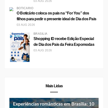
de Dia dos Pais da Feira Expomodas
03 AUG 2026
Mais Lidas
Experiências românticas em Brasília: 10
lugares para casais viverem momentos
únicos
Top 10 jantares românticos em Brasília:
Botik, marca de skincare do Boticário,
luz baixa, vista linda e menu especial
lança o primeiro protocolo que trata a
flacidez do emagrecimento rápido