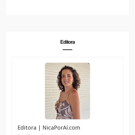
Editora | NicaPorAí.com
https://www.nicaporai.com
O
Nica Por Aí
é um
blog de Brasília
criado por
Nicole Regiane
. Influenciadora em Brasília e
blogueira desde 2013, Nicole produz conteúdo de
lifestyle
,
beleza
,
moda
,
viagem
, gastronomia,
cafés, restaurantes e experiências no Distrito
Federal para marcas que querem se conectar com