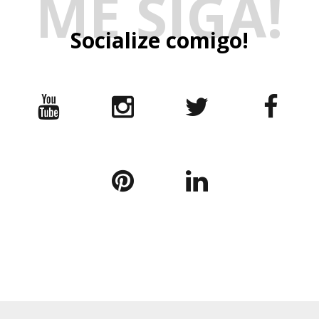
ME SIGA!
Socialize comigo!