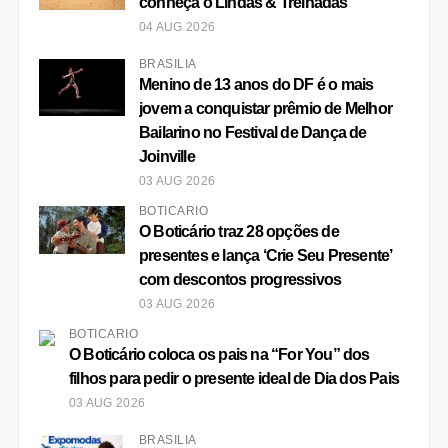
conheça o Lindas & Treinadas
04 AUG 2026
BRASÍLIA
Menino de 13 anos do DF é o mais
jovem a conquistar prêmio de Melhor
Bailarino no Festival de Dança de
Joinville
03 AUG 2026
BOTICÁRIO
O Boticário traz 28 opções de
presentes e lança ‘Crie Seu Presente’
com descontos progressivos
03 AUG 2026
BOTICÁRIO
O Boticário coloca os pais na “For You” dos
filhos para pedir o presente ideal de Dia dos Pais
03 AUG 2026
BRASÍLIA