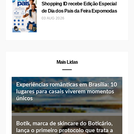
Shopping ID recebe Edição Especial
de Dia dos Pais da Feira Expomodas
03 AUG 2026
Mais Lidas
Experiências românticas em Brasília: 10
lugares para casais viverem momentos
únicos
Top 10 jantares românticos em Brasília:
Botik, marca de skincare do Boticário,
luz baixa, vista linda e menu especial
lança o primeiro protocolo que trata a