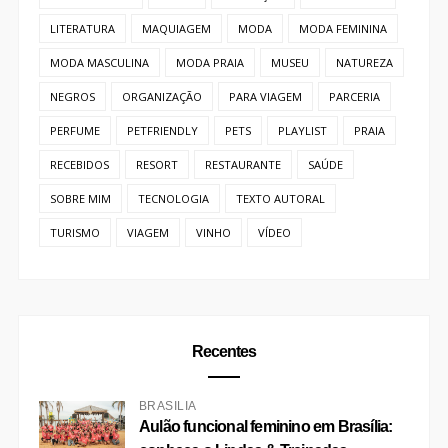
LITERATURA
MAQUIAGEM
MODA
MODA FEMININA
MODA MASCULINA
MODA PRAIA
MUSEU
NATUREZA
NEGROS
ORGANIZAÇÃO
PARA VIAGEM
PARCERIA
PERFUME
PETFRIENDLY
PETS
PLAYLIST
PRAIA
RECEBIDOS
RESORT
RESTAURANTE
SAÚDE
SOBRE MIM
TECNOLOGIA
TEXTO AUTORAL
TURISMO
VIAGEM
VINHO
VÍDEO
Recentes
BRASÍLIA
Aulão funcional feminino em Brasília: