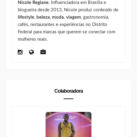
Colaboradora | Carla Sabrina
https://www.nicaporai.com/search/label/Carla%20Sabrin
a
Carla Sabrina
é profissional de
Relações Públicas
,
jornalista de beleza e criadora de conteúdo em
Brasília. No Nica Por Aí, fala sobre
beleza negra
,
maquiagem para pele negra
, moda para mulheres
altas, autoestima e representatividade.