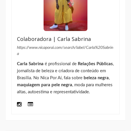
FACEBOOK
INSTAGRAM
LINKEDIN
PINTEREST
TWITTER
YOUTUBE
Categorias
#NICARESPONDE
#SEMPROBLEMA
ACESSÓRIOS
BEBIDAS
BELEZA
CABELO CACHEADO
CARLA SABRINA
CRUZEIRO
CUIDADOS COM A PELE
CUIDADOS COM AS UNHAS
CUIDADOS COM O CABELO
CURIOSIDADES
CURSO
DICAS
EMPREENDEDORISMO