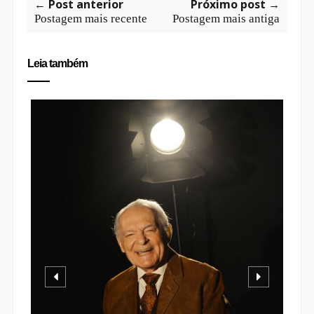
← Post anterior
Próximo post →
Postagem mais recente
Postagem mais antiga
Leia também
VENÂNCIO SHOPPING PROMOVE
O DIA DOS...
N
H