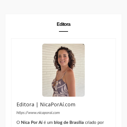
blogueira desde 2013, Nicole produz conteúdo de
lifestyle
,
beleza
,
moda
,
viagem
, gastronomia,
cafés, restaurantes e experiências no Distrito
Federal para marcas que querem se conectar com
mulheres reais.
Colaboradora