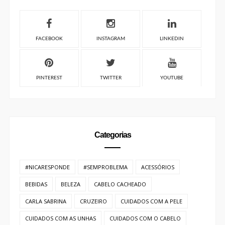
ENTRETENIMENTO
EVENTO
FOTOGRAFIA
GASTRONÔMIA
HOTEL
IMIGRAÇÃO
INTERCÂMBIO
LITERATURA
MAQUIAGEM
MODA
MODA FEMININA
MODA MASCULINA
MODA PRAIA
MUSEU
NATUREZA
NEGROS
ORGANIZAÇÃO
PARA VIAGEM
PARCERIA
PERFUME
PETFRIENDLY
PETS
PLAYLIST
PRAIA
RECEBIDOS
RESORT
RESTAURANTE
SAÚDE
SOBRE MIM
TECNOLOGIA
TEXTO AUTORAL
TURISMO
VIAGEM
VINHO
VÍDEO
Recentes