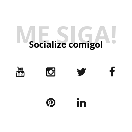
Template Created By:
ThemeXpose
. All Rights Reserved.
Copyright © 2025 |
Nica por aí
— Blog de lifestyle e
entretenimento criado por Nicole Regiane, influenciadora e
jornalista de beleza em Brasília. Desde 2013, compartilho
conteúdos sobre
viagens acessíveis
,
moda para mulheres
altas
,
cabelo cacheado 2C/3A
,
beleza real
,
bem-estar
e
tecnologia
, com foco em autenticidade e conexão. |
Instagram:
@nicaporai
BACK TO TOP