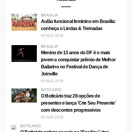
03 AUG 2026
BRASÍLIA
Shopping ID recebe Edição Especial
de Dia dos Pais da Feira Expomodas
03 AUG 2026
Mais Lidas
Experiências românticas em Brasília: 10
lugares para casais viverem momentos
únicos