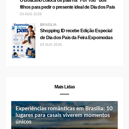
Top 10 jantares românticos em Brasília:
Botik, marca de skincare do Boticário,
luz baixa, vista linda e menu especial
lança o primeiro protocolo que trata a
flacidez do emagrecimento rápido
Mía sugere harmonizações para
celebrar o Dia do Chocolate
"A Bahia em Brasília" reúne música,
gastronomia e cultura em edição
especial