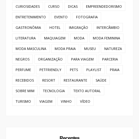
BRASÍLIA
Aulão funcional feminino em Brasília:
conheça o Lindas & Treinadas
04 AUG 2026
BRASÍLIA
Menino de 13 anos do DF é o mais
jovem a conquistar prêmio de Melhor
Bailarino no Festival de Dança de
Joinville
03 AUG 2026
BOTICÁRIO
O Boticário traz 28 opções de
presentes e lança ‘Crie Seu Presente’
com descontos progressivos
03 AUG 2026
BOTICÁRIO
O Boticário coloca os pais na “For You” dos
filhos para pedir o presente ideal de Dia dos Pais