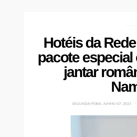
Hotéis da Red
pacote especia
jantar româ
Nam
SEGUNDA-FEIRA, JUNHO 07, 2021