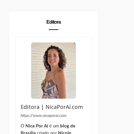
Editora
Editora | NicaPorAí.com
https://www.nicaporai.com
O
Nica Por Aí
é um
blog de
Brasília
criado por
Nicole