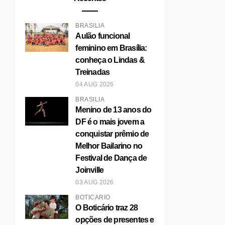
BRASÍLIA
Aulão funcional
feminino em Brasília:
conheça o Lindas &
Treinadas
04 AUG 2026
BRASÍLIA
Menino de 13 anos do
DF é o mais jovem a
conquistar prêmio de
Melhor Bailarino no
Festival de Dança de
Joinville
03 AUG 2026
BOTICÁRIO
O Boticário traz 28
opções de presentes e