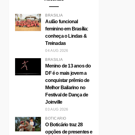
BRASÍLIA
Aulão funcional
feminino em Brasília:
conheça o Lindas &
Treinadas
04 AUG 2026
BRASÍLIA
Menino de 13 anos do
DF é o mais jovem a
conquistar prêmio de
Melhor Bailarino no
Festival de Dança de
Joinville
ÍSA SONZA SE
DISNEY MAGIC
03 AUG 2026
RESENTA EM
SHOW NO LE
SÍLI...
CIRQUE EM B...
BOTICÁRIO
O Boticário traz 28
opções de presentes e