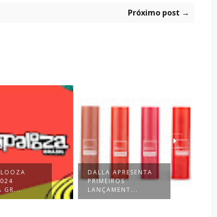
Próximo post →
ALOOZA
DALLA APRESENTA
LU
2024
PRIMEIROS
AP
 GR...
LANÇAMENT...
BRA