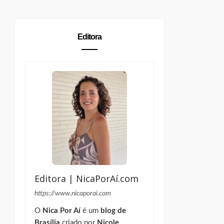
Editora
Editora | NicaPorAí.com
https://www.nicaporai.com
O
Nica Por Aí
é um
blog de
Brasília
criado por
Nicole