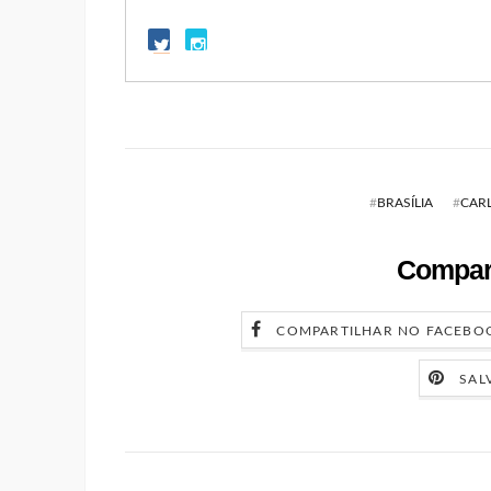
#
BRASÍLIA
#
CARL
Compart
COMPARTILHAR NO FACEBO
SAL