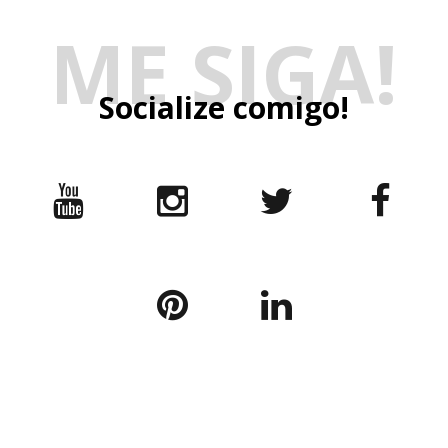
ME SIGA!
Socialize comigo!