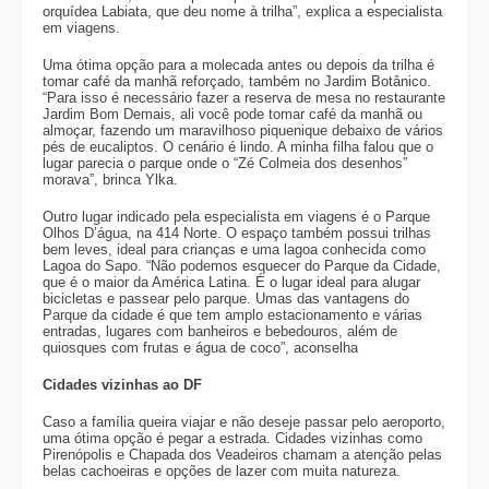
orquídea Labiata, que deu nome à trilha”, explica a especialista
em viagens.
Uma ótima opção para a molecada antes ou depois da trilha é
tomar café da manhã reforçado, também no Jardim Botânico.
“Para isso é necessário fazer a reserva de mesa no restaurante
Jardim Bom Demais, ali você pode tomar café da manhã ou
almoçar, fazendo um maravilhoso piquenique debaixo de vários
pés de eucaliptos. O cenário é lindo. A minha filha falou que o
lugar parecia o parque onde o “Zé Colmeia dos desenhos”
morava”, brinca Ylka.
Outro lugar indicado pela especialista em viagens é o Parque
Olhos D’água, na 414 Norte. O espaço também possui trilhas
bem leves, ideal para crianças e uma lagoa conhecida como
Lagoa do Sapo. “Não podemos esquecer do Parque da Cidade,
que é o maior da América Latina. É o lugar ideal para alugar
bicicletas e passear pelo parque. Umas das vantagens do
Parque da cidade é que tem amplo estacionamento e várias
entradas, lugares com banheiros e bebedouros, além de
quiosques com frutas e água de coco”, aconselha
Cidades vizinhas ao DF
Caso a família queira viajar e não deseje passar pelo aeroporto,
uma ótima opção é pegar a estrada. Cidades vizinhas como
Pirenópolis e Chapada dos Veadeiros chamam a atenção pelas
belas cachoeiras e opções de lazer com muita natureza.