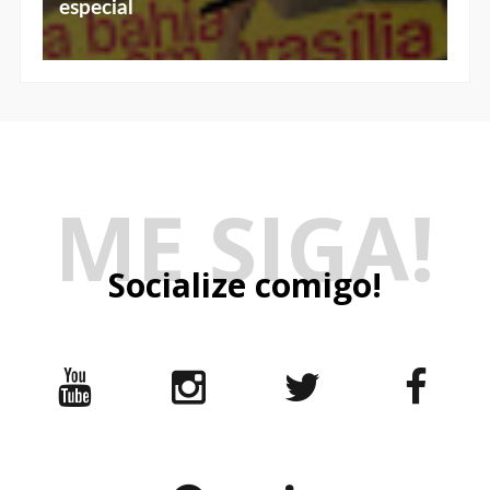
especial
ME SIGA!
Socialize comigo!