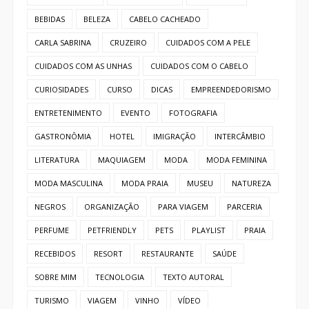
BEBIDAS
BELEZA
CABELO CACHEADO
CARLA SABRINA
CRUZEIRO
CUIDADOS COM A PELE
CUIDADOS COM AS UNHAS
CUIDADOS COM O CABELO
CURIOSIDADES
CURSO
DICAS
EMPREENDEDORISMO
ENTRETENIMENTO
EVENTO
FOTOGRAFIA
GASTRONÔMIA
HOTEL
IMIGRAÇÃO
INTERCÂMBIO
LITERATURA
MAQUIAGEM
MODA
MODA FEMININA
MODA MASCULINA
MODA PRAIA
MUSEU
NATUREZA
NEGROS
ORGANIZAÇÃO
PARA VIAGEM
PARCERIA
PERFUME
PETFRIENDLY
PETS
PLAYLIST
PRAIA
RECEBIDOS
RESORT
RESTAURANTE
SAÚDE
SOBRE MIM
TECNOLOGIA
TEXTO AUTORAL
TURISMO
VIAGEM
VINHO
VÍDEO