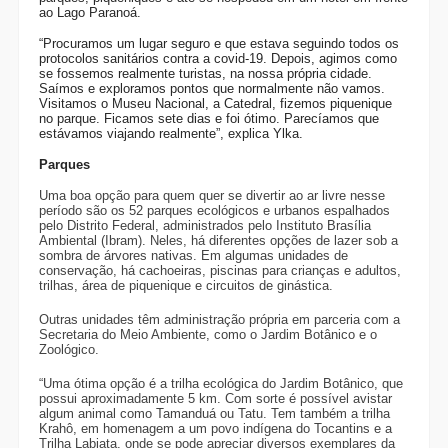
ao Lago Paranoá.
“Procuramos um lugar seguro e que estava seguindo todos os
protocolos sanitários contra a covid-19. Depois, agimos como
se fossemos realmente turistas, na nossa própria cidade.
Saímos e exploramos pontos que normalmente não vamos.
Visitamos o Museu Nacional, a Catedral, fizemos piquenique
no parque. Ficamos sete dias e foi ótimo. Parecíamos que
estávamos viajando realmente”, explica Ylka.
Parques
Uma boa opção para quem quer se divertir ao ar livre nesse
período são os 52 parques ecológicos e urbanos espalhados
pelo Distrito Federal, administrados pelo Instituto Brasília
Ambiental (Ibram). Neles, há diferentes opções de lazer sob a
sombra de árvores nativas. Em algumas unidades de
conservação, há cachoeiras, piscinas para crianças e adultos,
trilhas, área de piquenique e circuitos de ginástica.
Outras unidades têm administração própria em parceria com a
Secretaria do Meio Ambiente, como o Jardim Botânico e o
Zoológico.
“Uma ótima opção é a trilha ecológica do Jardim Botânico, que
possui aproximadamente 5 km. Com sorte é possível avistar
algum animal como Tamanduá ou Tatu. Tem também a trilha
Krahô, em homenagem a um povo indígena do Tocantins e a
Trilha Labiata, onde se pode apreciar diversos exemplares da