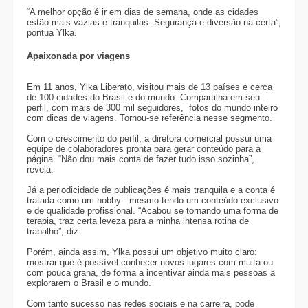
“A melhor opção é ir em dias de semana, onde as cidades
estão mais vazias e tranquilas. Segurança e diversão na certa”,
pontua Ylka.
Apaixonada por viagens
Em 11 anos, Ylka Liberato, visitou mais de 13 países e cerca
de 100 cidades do Brasil e do mundo. Compartilha em seu
perfil, com mais de 300 mil seguidores, fotos do mundo inteiro
com dicas de viagens. Tornou-se referência nesse segmento.
Com o crescimento do perfil, a diretora comercial possui uma
equipe de colaboradores pronta para gerar conteúdo para a
página. “Não dou mais conta de fazer tudo isso sozinha”,
revela.
Já a periodicidade de publicações é mais tranquila e a conta é
tratada como um hobby - mesmo tendo um conteúdo exclusivo
e de qualidade profissional. “Acabou se tornando uma forma de
terapia, traz certa leveza para a minha intensa rotina de
trabalho”, diz.
Porém, ainda assim, Ylka possui um objetivo muito claro:
mostrar que é possível conhecer novos lugares com muita ou
com pouca grana, de forma a incentivar ainda mais pessoas a
explorarem o Brasil e o mundo.
Com tanto sucesso nas redes sociais e na carreira, pode