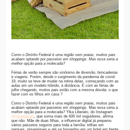
Como o Distrito Federal é uma região sem praias, muitos pais
acabam optando por passeios em shoppings. Mas essa seria a
melhor opção para a molecada?
Férias de verão sempre são sinônimo de diversão, brincadeiras
e viagens. Porém, desde o surgimento da pandemia de covid-
19, muito se teve de mudar na rotina delas, começando com as
aulas em um modelo híbrido, à distância. E com as férias de
julho chegando, muitos pais estão com a mesma dúvida: o que
fazer com os filhos em casa ?
Como o Distrito Federal é uma região sem praias, muitos pais
acabam optando por passeios em shoppings. Mas essa seria a
melhor opção para a molecada? Ylka Liberato, do Instagram
@ylkaliberato
, que soma mais de 600 mil seguidores, afirma
que não. Mãe de duas filhas, a influencer digital já preparou
vários passeios seguros para toda a família: trilhas em
parques, piqueniques e até se hospedou em um hotel em frente