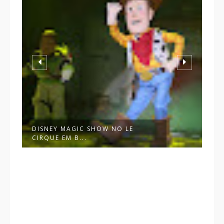
DISNEY MAGIC SHOW NO LE
E
CIRQUE EM B...
W