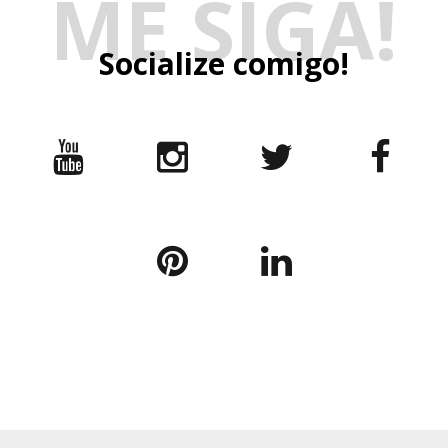
ME SIGA!
Socialize comigo!