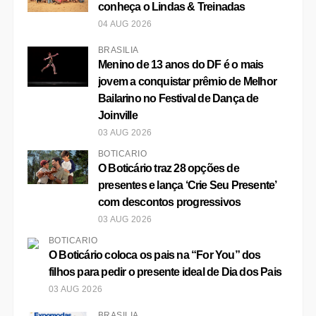
conheça o Lindas & Treinadas
04 AUG 2026
BRASÍLIA
Menino de 13 anos do DF é o mais
jovem a conquistar prêmio de Melhor
Bailarino no Festival de Dança de
Joinville
03 AUG 2026
BOTICÁRIO
O Boticário traz 28 opções de
presentes e lança ‘Crie Seu Presente’
com descontos progressivos
03 AUG 2026
BOTICÁRIO
O Boticário coloca os pais na “For You” dos
filhos para pedir o presente ideal de Dia dos Pais
03 AUG 2026
BRASÍLIA