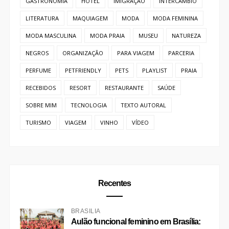
GASTRONÔMIA
HOTEL
IMIGRAÇÃO
INTERCÂMBIO
LITERATURA
MAQUIAGEM
MODA
MODA FEMININA
MODA MASCULINA
MODA PRAIA
MUSEU
NATUREZA
NEGROS
ORGANIZAÇÃO
PARA VIAGEM
PARCERIA
PERFUME
PETFRIENDLY
PETS
PLAYLIST
PRAIA
RECEBIDOS
RESORT
RESTAURANTE
SAÚDE
SOBRE MIM
TECNOLOGIA
TEXTO AUTORAL
TURISMO
VIAGEM
VINHO
VÍDEO
Recentes
BRASÍLIA
Aulão funcional feminino em Brasília: