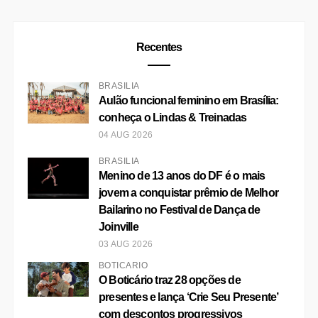
Recentes
BRASÍLIA
Aulão funcional feminino em Brasília:
conheça o Lindas & Treinadas
04 AUG 2026
BRASÍLIA
Menino de 13 anos do DF é o mais
jovem a conquistar prêmio de Melhor
Bailarino no Festival de Dança de
Joinville
03 AUG 2026
BOTICÁRIO
O Boticário traz 28 opções de
presentes e lança ‘Crie Seu Presente’
com descontos progressivos