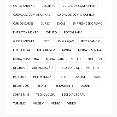
CARLA SABRINA
CRUZEIRO
CUIDADOS COM A PELE
CUIDADOS COM AS UNHAS
CUIDADOS COM O CABELO
CURIOSIDADES
CURSO
DICAS
EMPREENDEDORISMO
ENTRETENIMENTO
EVENTO
FOTOGRAFIA
GASTRONÔMIA
HOTEL
IMIGRAÇÃO
INTERCÂMBIO
LITERATURA
MAQUIAGEM
MODA
MODA FEMININA
MODA MASCULINA
MODA PRAIA
MUSEU
NATUREZA
NEGROS
ORGANIZAÇÃO
PARA VIAGEM
PARCERIA
PERFUME
PETFRIENDLY
PETS
PLAYLIST
PRAIA
RECEBIDOS
RESORT
RESTAURANTE
SAÚDE
SOBRE MIM
TECNOLOGIA
TEXTO AUTORAL
TURISMO
VIAGEM
VINHO
VÍDEO