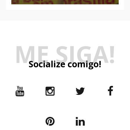
ME SIGA!
Socialize comigo!