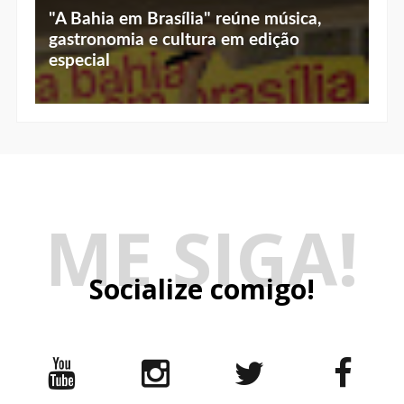
"A Bahia em Brasília" reúne música,
gastronomia e cultura em edição
especial
ME SIGA!
Socialize comigo!