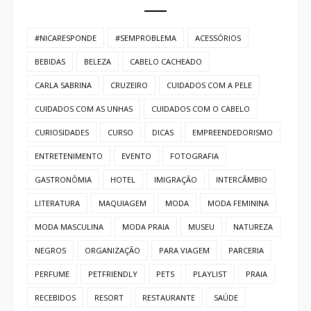
#NICARESPONDE
#SEMPROBLEMA
ACESSÓRIOS
BEBIDAS
BELEZA
CABELO CACHEADO
CARLA SABRINA
CRUZEIRO
CUIDADOS COM A PELE
CUIDADOS COM AS UNHAS
CUIDADOS COM O CABELO
CURIOSIDADES
CURSO
DICAS
EMPREENDEDORISMO
ENTRETENIMENTO
EVENTO
FOTOGRAFIA
GASTRONÔMIA
HOTEL
IMIGRAÇÃO
INTERCÂMBIO
LITERATURA
MAQUIAGEM
MODA
MODA FEMININA
MODA MASCULINA
MODA PRAIA
MUSEU
NATUREZA
NEGROS
ORGANIZAÇÃO
PARA VIAGEM
PARCERIA
PERFUME
PETFRIENDLY
PETS
PLAYLIST
PRAIA
RECEBIDOS
RESORT
RESTAURANTE
SAÚDE