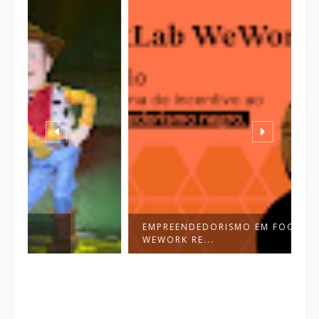
EMPREENDEDORISMO EM FOCO:
A
WEWORK RE...
O