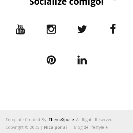
Socialize comigo!
Template Created By:
ThemeXpose
. All Rights Reserved.
Copyright © 2025 |
Nica por aí
— Blog de lifestyle e