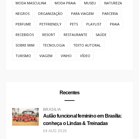
MODA MASCULINA
MODA PRAIA
MUSEU
NATUREZA
NEGROS
ORGANIZAÇÃO
PARA VIAGEM
PARCERIA
PERFUME
PETFRIENDLY
PETS
PLAYLIST
PRAIA
RECEBIDOS
RESORT
RESTAURANTE
SAÚDE
SOBRE MIM
TECNOLOGIA
TEXTO AUTORAL
TURISMO
VIAGEM
VINHO
VÍDEO
Recentes
BRASÍLIA
Aulão funcional feminino em Brasília:
conheça o Lindas & Treinadas
04 AUG 2026