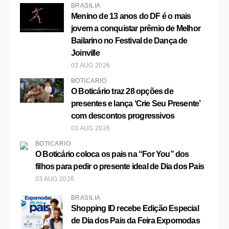
BRASÍLIA
Menino de 13 anos do DF é o mais
jovem a conquistar prêmio de Melhor
Bailarino no Festival de Dança de
Joinville
03 AUG 2026
BOTICÁRIO
O Boticário traz 28 opções de
presentes e lança ‘Crie Seu Presente’
com descontos progressivos
03 AUG 2026
BOTICÁRIO
O Boticário coloca os pais na “For You” dos
filhos para pedir o presente ideal de Dia dos Pais
03 AUG 2026
BRASÍLIA
Shopping ID recebe Edição Especial
de Dia dos Pais da Feira Expomodas