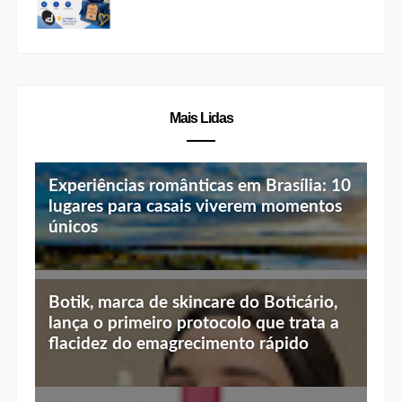
Experiências românticas em Brasília: 10
lugares para casais viverem momentos
únicos
Top 10 jantares românticos em Brasília:
Botik, marca de skincare do Boticário,
luz baixa, vista linda e menu especial
lança o primeiro protocolo que trata a
flacidez do emagrecimento rápido
Mía sugere harmonizações para
celebrar o Dia do Chocolate
"A Bahia em Brasília" reúne música,
gastronomia e cultura em edição
especial