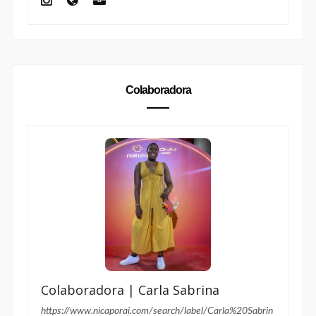
Colaboradora | Carla Sabrina
https://www.nicaporai.com/search/label/Carla%20Sabrin
a
Carla Sabrina
é profissional de
Relações Públicas
,
jornalista de beleza e criadora de conteúdo em
Brasília. No Nica Por Aí, fala sobre
beleza negra
,
maquiagem para pele negra
, moda para mulheres
altas, autoestima e representatividade.