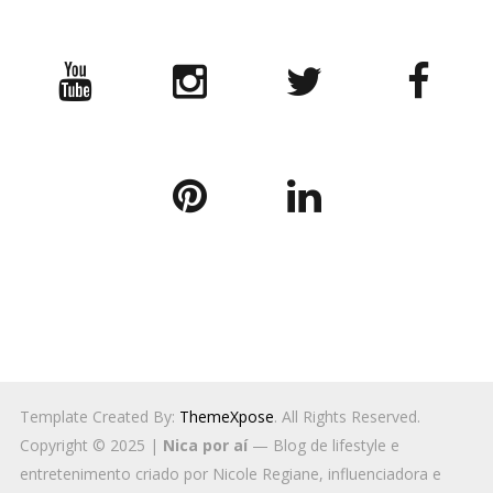
Template Created By:
ThemeXpose
. All Rights Reserved.
Copyright © 2025 |
Nica por aí
— Blog de lifestyle e
entretenimento criado por Nicole Regiane, influenciadora e
jornalista de beleza em Brasília. Desde 2013, compartilho
conteúdos sobre
viagens acessíveis
,
moda para mulheres
altas
,
cabelo cacheado 2C/3A
,
beleza real
,
bem-estar
e
tecnologia
, com foco em autenticidade e conexão. |
Instagram:
@nicaporai
BACK TO TOP