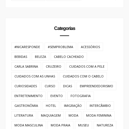
BEBIDAS
BELEZA
CABELO CACHEADO
CARLA SABRINA
CRUZEIRO
CUIDADOS COM A PELE
CUIDADOS COM AS UNHAS
CUIDADOS COM O CABELO
CURIOSIDADES
CURSO
DICAS
EMPREENDEDORISMO
ENTRETENIMENTO
EVENTO
FOTOGRAFIA
GASTRONÔMIA
HOTEL
IMIGRAÇÃO
INTERCÂMBIO
LITERATURA
MAQUIAGEM
MODA
MODA FEMININA
MODA MASCULINA
MODA PRAIA
MUSEU
NATUREZA
NEGROS
ORGANIZAÇÃO
PARA VIAGEM
PARCERIA
PERFUME
PETFRIENDLY
PETS
PLAYLIST
PRAIA
RECEBIDOS
RESORT
RESTAURANTE
SAÚDE
SOBRE MIM
TECNOLOGIA
TEXTO AUTORAL
TURISMO
VIAGEM
VINHO
VÍDEO