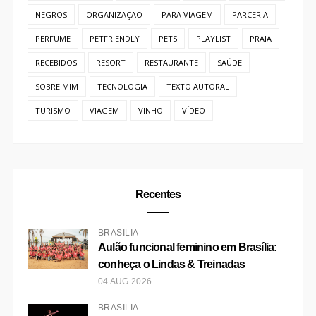
Recentes
BRASÍLIA
Aulão funcional feminino em Brasília:
conheça o Lindas & Treinadas
04 AUG 2026
BRASÍLIA
Menino de 13 anos do DF é o mais
jovem a conquistar prêmio de Melhor
Bailarino no Festival de Dança de
Joinville
03 AUG 2026
BOTICÁRIO
O Boticário traz 28 opções de
presentes e lança ‘Crie Seu Presente’