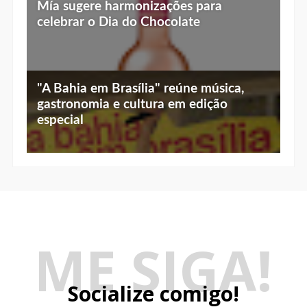
ME SIGA!
Socialize comigo!