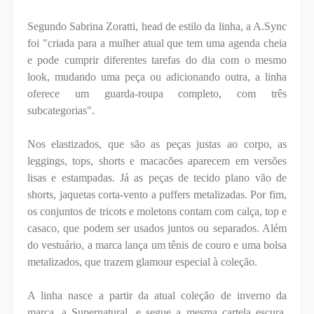
Segundo Sabrina Zoratti, head de estilo da linha, a A.Sync
foi "criada para a mulher atual que tem uma agenda cheia
e pode cumprir diferentes tarefas do dia com o mesmo
look, mudando uma peça ou adicionando outra, a linha
oferece um guarda-roupa completo, com três
subcategorias".
Nos elastizados, que são as peças justas ao corpo, as
leggings, tops, shorts e macacões aparecem em versões
lisas e estampadas. Já as peças de tecido plano vão de
shorts, jaquetas corta-vento a puffers metalizadas. Por fim,
os conjuntos de tricots e moletons contam com calça, top e
casaco, que podem ser usados juntos ou separados. Além
do vestuário, a marca lança um tênis de couro e uma bolsa
metalizados, que trazem glamour especial à coleção.
A linha nasce a partir da atual coleção de inverno da
marca, a Supernatural, e segue a mesma cartela escura,