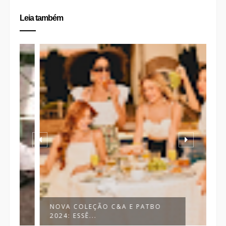
Leia também
NOVA COLEÇÃO C&A E PATBO
L
2024: ESSÊ...
I