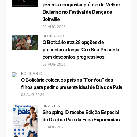
jovem a conquistar prêmio de Melhor
Bailarino no Festival de Dança de
Joinville
03 AUG 2026
BOTICÁRIO
O Boticário traz 28 opções de
presentes e lança ‘Crie Seu Presente’
com descontos progressivos
03 AUG 2026
BOTICÁRIO
O Boticário coloca os pais na “For You” dos
filhos para pedir o presente ideal de Dia dos Pais
03 AUG 2026
BRASÍLIA
Shopping ID recebe Edição Especial
de Dia dos Pais da Feira Expomodas
03 AUG 2026