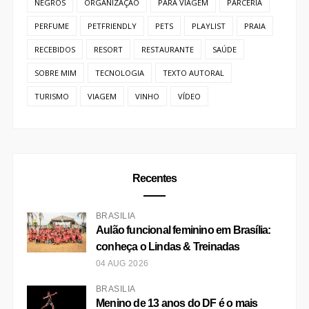
NEGROS
ORGANIZAÇÃO
PARA VIAGEM
PARCERIA
PERFUME
PETFRIENDLY
PETS
PLAYLIST
PRAIA
RECEBIDOS
RESORT
RESTAURANTE
SAÚDE
SOBRE MIM
TECNOLOGIA
TEXTO AUTORAL
TURISMO
VIAGEM
VINHO
VÍDEO
Recentes
BRASÍLIA
Aulão funcional feminino em Brasília:
conheça o Lindas & Treinadas
04 AUG 2026
BRASÍLIA
Menino de 13 anos do DF é o mais