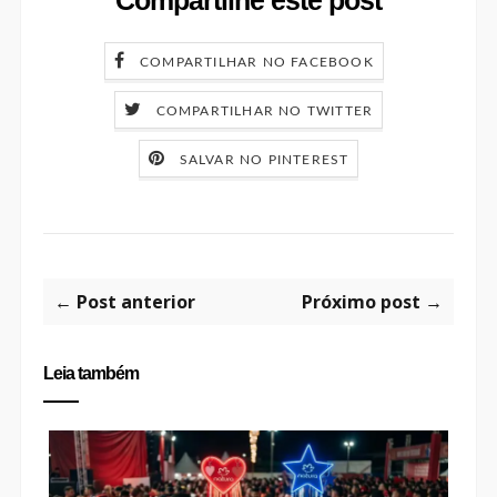
COMPARTILHAR NO FACEBOOK
COMPARTILHAR NO TWITTER
SALVAR NO PINTEREST
← Post anterior
Próximo post →
Leia também
N
P