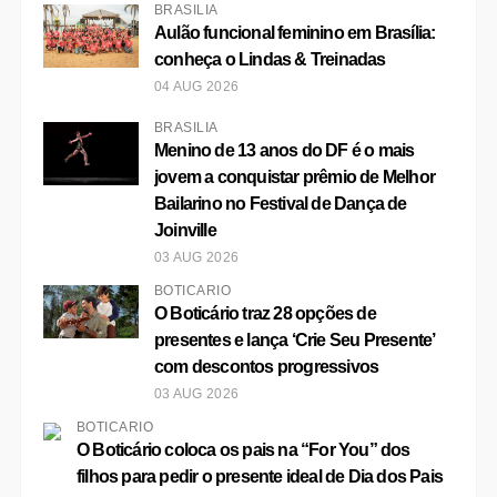
BRASÍLIA
Aulão funcional feminino em Brasília:
conheça o Lindas & Treinadas
04 AUG 2026
BRASÍLIA
Menino de 13 anos do DF é o mais
jovem a conquistar prêmio de Melhor
Bailarino no Festival de Dança de
Joinville
03 AUG 2026
BOTICÁRIO
O Boticário traz 28 opções de
presentes e lança ‘Crie Seu Presente’
com descontos progressivos
03 AUG 2026
BOTICÁRIO
O Boticário coloca os pais na “For You” dos
filhos para pedir o presente ideal de Dia dos Pais