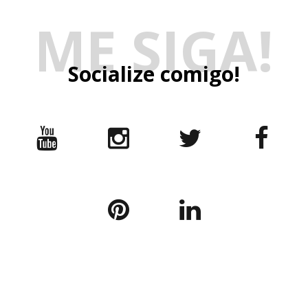
ME SIGA!
Socialize comigo!