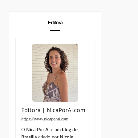
Editora
Editora | NicaPorAí.com
https://www.nicaporai.com
O
Nica Por Aí
é um
blog de
Brasília
criado por
Nicole