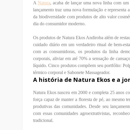
A
Natura
, acaba de lançar uma nova linha com um d
lançamento traz uma nova formulação e representa 
da biodiversidade com produtos de alto valor cosm
dia do consumidor moderno.
Os produtos de Natura Ekos Andiroba além de restaur
cuidado diário em um verdadeiro ritual de bem-estar
com as consumidoras, os produtos da linha demo
corporais, aliviar em até 70% a sensação de cansaç
líquido. Cinco produtos compõem seu portfólio: Polp
térmico corporal e Sabonete Massageador.
A história de Natura Ekos e a j
Natura Ekos nasceu em 2000 e completa 25 anos co
força capaz de manter a floresta de pé, ao mesmo 
produtivas das comunidades. Desde seu lançamento
com essas comunidades agroextrativistas, reconhe
tradicional.