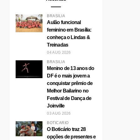
BRASÍLIA
Aulão funcional
feminino em Brasília:
conheça o Lindas &
Treinadas
04 AUG 2026
BRASÍLIA
Menino de 13 anos do
NATURA LIDERA
NATURA AP
DF é o mais jovem a
PARTICIPAÇÃO DO
CREATOR E
MERCA...
E ...
conquistar prêmio de
Melhor Bailarino no
Festival de Dança de
Joinville
03 AUG 2026
BOTICÁRIO
O Boticário traz 28
opções de presentes e