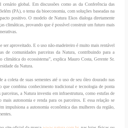
l cenário global. Em discussões como as da Conferência das
Belém (PA), o tema da bioeconomia, com soluções baseadas na
impacto positivo. O modelo de Natura Ekos dialoga diretamente
s climáticas, provando que é possível construir um futuro mais
nerativas.
de ser aproveitado. E o uso não-madeireiro é muito mais rentável
ias de comunidades parceiras da Natura, contribuindo para a
ão climática do ecossistema”, explica Mauro Costa, Gerente Sr.
rsidade da Natura.
de a coleta de suas sementes até o uso de seu óleo dourado nas
o que combina conhecimento tradicional e tecnologia de ponta
parceiras, a Natura investiu em infraestrutura, como estufas de
o mais autonomia e renda para os parceiros. E essa relação se
ém impulsiona a autonomia econômica das mulheres da região,
mentes.
no site oficial da marca
www.natura.com.br
, nas lojas físicas ou