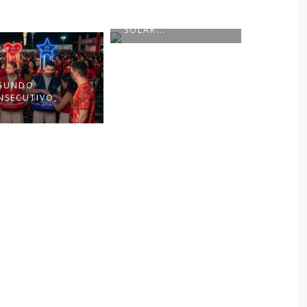
NATURA SOLAR
O PRESENTE MAIS
LANÇA O PROTETOR
ESPECIAL É A SUA
SOLAR...
HI...