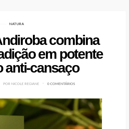
NATURA
Andiroba combina
radição em potente
o anti-cansaço
POR NICOLE REGIANE
0 COMENTÁRIOS