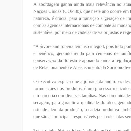
A abordagem ganha ainda mais relevância no atua
Nações Unidas (COP 30), que neste ano ocorre em 
natureza, é crucial para a transição a geração de 
com as agendas internacionais de combate às mudança
sustentável por meio de cadeias de valor justas e rege
“A árvore andirobeira tem uso integral, pois tudo po
e benéfico, gerando renda para centenas de famíl
conservação da floresta e apoiando ainda a regulaç
de Relacionamento e Abastecimento da Sociobiodive
O executivo explica que a jornada da andiroba, des
formulações dos produtos, é um processo meticulos
em parceria com diversas famílias. Nas comunidades 
secagem, para garantir a qualidade do óleo, gerand
estende além da produção, a cadeia produtiva tamb
que são as principais responsáveis pela coleta das se
Toda a linha Natura Ekos Andiroba está disponíveil 