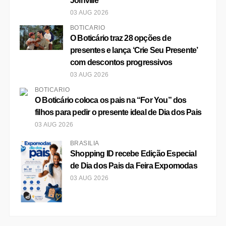
Joinville
03 AUG 2026
BOTICÁRIO
O Boticário traz 28 opções de
presentes e lança ‘Crie Seu Presente’
com descontos progressivos
03 AUG 2026
BOTICÁRIO
O Boticário coloca os pais na “For You” dos
filhos para pedir o presente ideal de Dia dos Pais
03 AUG 2026
BRASÍLIA
Shopping ID recebe Edição Especial
de Dia dos Pais da Feira Expomodas
03 AUG 2026