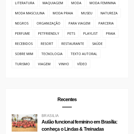
LITERATURA
MAQUIAGEM
MODA
MODA FEMININA
MODA MASCULINA
MODA PRAIA
MUSEU
NATUREZA
NEGROS
ORGANIZAÇÃO
PARA VIAGEM
PARCERIA
PERFUME
PETFRIENDLY
PETS
PLAYLIST
PRAIA
RECEBIDOS
RESORT
RESTAURANTE
SAÚDE
SOBRE MIM
TECNOLOGIA
TEXTO AUTORAL
TURISMO
VIAGEM
VINHO
VÍDEO
Recentes
BRASÍLIA
Aulão funcional feminino em Brasília:
conheça o Lindas & Treinadas