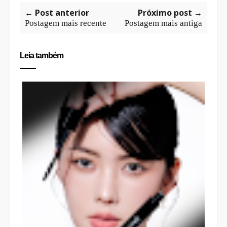
← Post anterior
Próximo post →
Postagem mais recente
Postagem mais antiga
Leia também
K
O