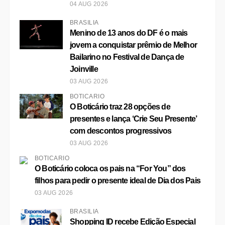
04 AUG 2026
BRASÍLIA
Menino de 13 anos do DF é o mais
jovem a conquistar prêmio de Melhor
Bailarino no Festival de Dança de
Joinville
03 AUG 2026
BOTICÁRIO
O Boticário traz 28 opções de
presentes e lança ‘Crie Seu Presente’
com descontos progressivos
03 AUG 2026
BOTICÁRIO
O Boticário coloca os pais na “For You” dos
filhos para pedir o presente ideal de Dia dos Pais
03 AUG 2026
BRASÍLIA
Shopping ID recebe Edição Especial