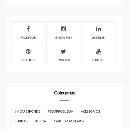
Colaboradora | Carla Sabrina
https://www.nicaporai.com/search/label/Carla%20Sabrin
a
Carla Sabrina
é profissional de
Relações Públicas
,
jornalista de beleza e criadora de conteúdo em
Brasília. No Nica Por Aí, fala sobre
beleza negra
,
maquiagem para pele negra
, moda para mulheres
altas, autoestima e representatividade.