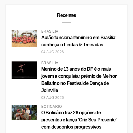
CUIDADOS COM AS UNHAS
CUIDADOS COM O CABELO
CURIOSIDADES
CURSO
DICAS
EMPREENDEDORISMO
ENTRETENIMENTO
EVENTO
FOTOGRAFIA
GASTRONÔMIA
HOTEL
IMIGRAÇÃO
INTERCÂMBIO
LITERATURA
MAQUIAGEM
MODA
MODA FEMININA
MODA MASCULINA
MODA PRAIA
MUSEU
NATUREZA
NEGROS
ORGANIZAÇÃO
PARA VIAGEM
PARCERIA
PERFUME
PETFRIENDLY
PETS
PLAYLIST
PRAIA
RECEBIDOS
RESORT
RESTAURANTE
SAÚDE
SOBRE MIM
TECNOLOGIA
TEXTO AUTORAL
TURISMO
VIAGEM
VINHO
VÍDEO