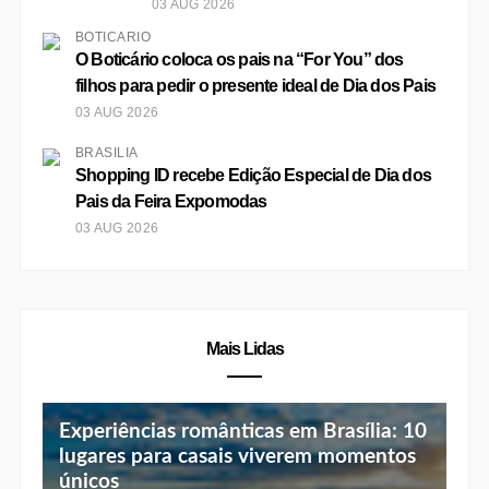
Recentes
BRASÍLIA
Aulão funcional feminino em Brasília:
conheça o Lindas & Treinadas
04 AUG 2026
BRASÍLIA
Menino de 13 anos do DF é o mais
jovem a conquistar prêmio de Melhor
Bailarino no Festival de Dança de
Joinville
03 AUG 2026
BOTICÁRIO
O Boticário traz 28 opções de
presentes e lança ‘Crie Seu Presente’
com descontos progressivos
03 AUG 2026