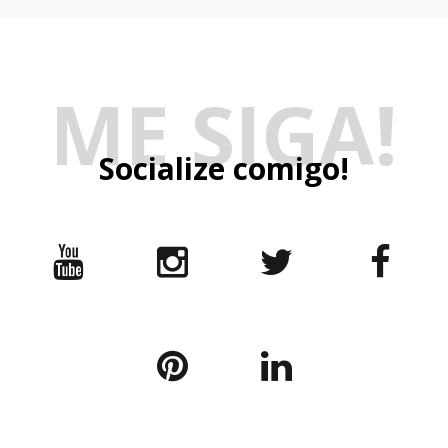
Top 10 jantares românticos em Brasília:
Botik, marca de skincare do Boticário,
luz baixa, vista linda e menu especial
lança o primeiro protocolo que trata a
flacidez do emagrecimento rápido
Mía sugere harmonizações para
celebrar o Dia do Chocolate
"A Bahia em Brasília" reúne música,
gastronomia e cultura em edição
especial