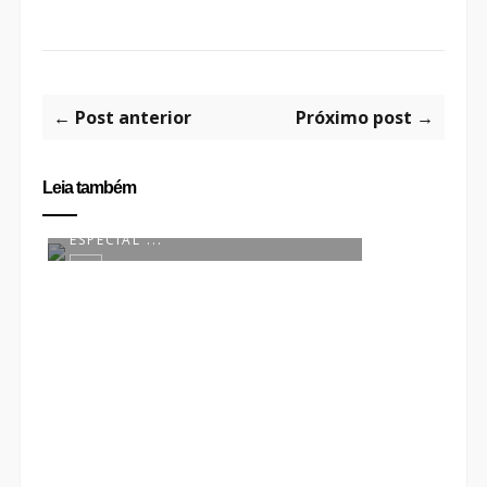
← Post anterior
Próximo post →
Leia também
O