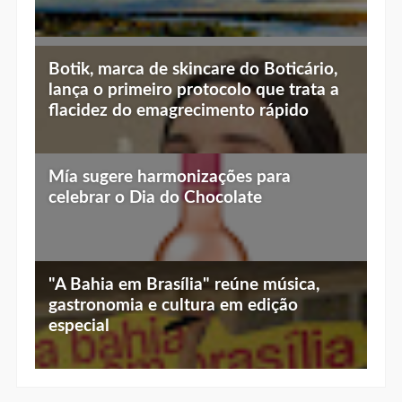
BOTICÁRIO
O Boticário coloca os pais na “For You” dos
filhos para pedir o presente ideal de Dia dos Pais
03 AUG 2026
BRASÍLIA
Shopping ID recebe Edição Especial de Dia dos
Pais da Feira Expomodas
03 AUG 2026
Mais Lidas
Experiências românticas em Brasília: 10
lugares para casais viverem momentos
únicos