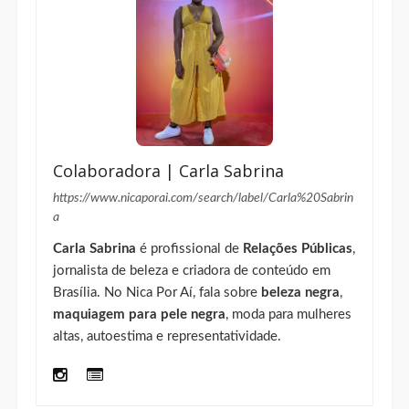
O
Nica Por Aí
é um
blog de Brasília
criado por
Nicole Regiane
. Influenciadora em Brasília e
blogueira desde 2013, Nicole produz conteúdo de
lifestyle
,
beleza
,
moda
,
viagem
, gastronomia,
cafés, restaurantes e experiências no Distrito
Federal para marcas que querem se conectar com
mulheres reais.
Colaboradora